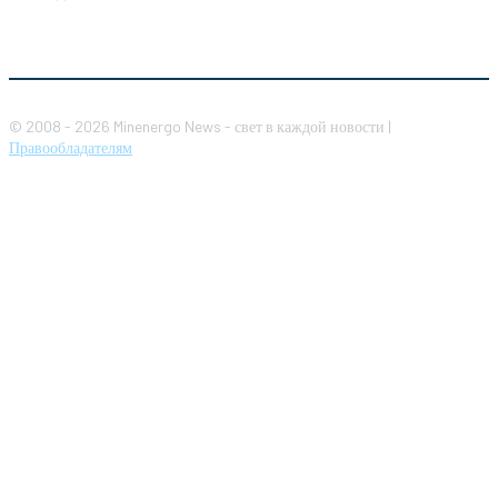
© 2008 - 2026 Minenergo News - свет в каждой новости |
Правообладателям