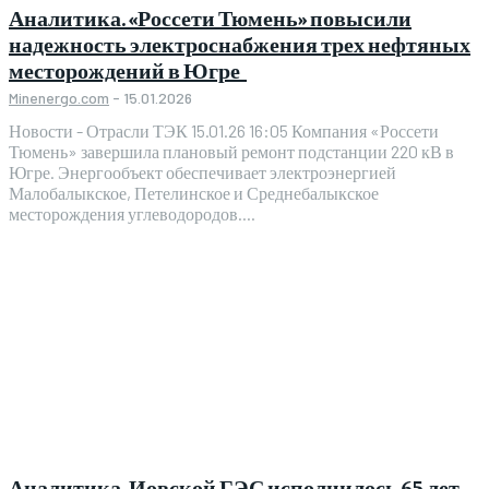
Аналитика. «Россети Тюмень» повысили
надежность электроснабжения трех нефтяных
месторождений в Югре
Minenergo.com
-
15.01.2026
Новости - Отрасли ТЭК 15.01.26 16:05 Компания «Россети
Тюмень» завершила плановый ремонт подстанции 220 кВ в
Югре. Энергообъект обеспечивает электроэнергией
Малобалыкское, Петелинское и Среднебалыкское
месторождения углеводородов....
Аналитика. Иовской ГЭС исполнилось 65 лет