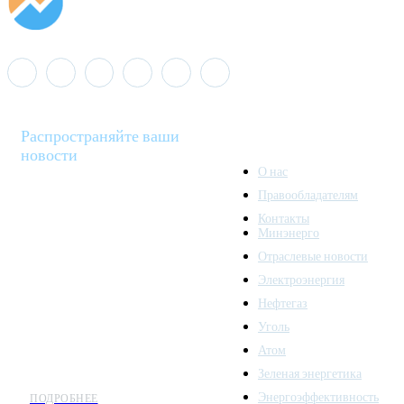
Распространяйте ваши
новости
О нас
Правообладателям
Minenergo News - ваш
Контакты
надежный источник
Минэнерго
последних новостей и
Отраслевые новости
аналитики о развитии
Электроэнергия
топливно-энергетического
комплекса. Мы также
Нефтегаз
предлагаем широкое
Уголь
распространение новостей
Атом
организациям энергетики.
Зеленая энергетика
Энергоэффективность
ПОДРОБНЕЕ