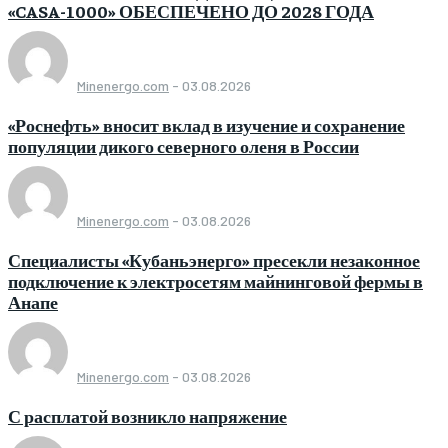
«CASA-1000» ОБЕСПЕЧЕНО ДО 2028 ГОДА
Minenergo.com
-
03.08.2026
«Роснефть» вносит вклад в изучение и сохранение
популяции дикого северного оленя в России
Minenergo.com
-
03.08.2026
Специалисты «Кубаньэнерго» пресекли незаконное
подключение к электросетям майнинговой фермы в
Анапе
Minenergo.com
-
03.08.2026
С расплатой возникло напряжение