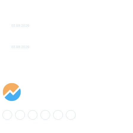
ТЕХНИЧЕСКОЕ ОБСЛУЖИВАНИЕ КОНВЕРТОРНЫХ
ПОДСТАНЦИЙ ПРОЕКТА «CASA-1000» ОБЕСПЕЧЕНО
ДО 2028 ГОДА
03.08.2026
«Роснефть» вносит вклад в изучение и сохранение
популяции дикого северного оленя в России
03.08.2026