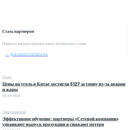
Стать партнером
Начните распространять ваши амтериалы с нами
﹢ ДОБАВИТЬ НОВОСТЬ
Уголь
Цены на уголь в Китае достигли $127 за тонну из-за аварии
и жары
06.08.2026
Электроэнергия
Эффективное обучение: партнеры «Сетевой компании»
удваивают выпуск продукции и снижают потери