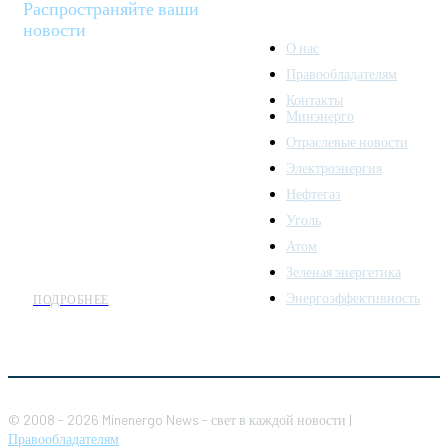
Распространяйте ваши
новости
О нас
Правообладателям
Minenergo News - ваш
Контакты
надежный источник
Минэнерго
последних новостей и
Отраслевые новости
аналитики о развитии
Электроэнергия
топливно-энергетического
комплекса. Мы также
Нефтегаз
предлагаем широкое
Уголь
распространение новостей
Атом
организациям энергетики.
Зеленая энергетика
Энергоэффективность
ПОДРОБНЕЕ
© 2008 - 2026 Minenergo News - свет в каждой новости |
Правообладателям