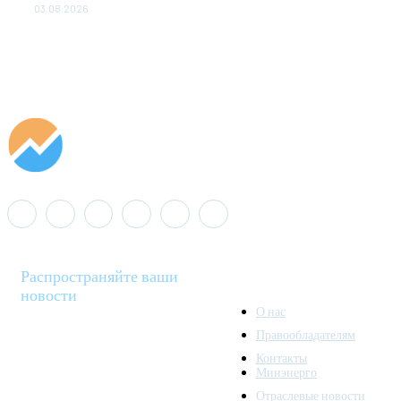
03.08.2026
Распространяйте ваши
новости
О нас
Правообладателям
Minenergo News - ваш
Контакты
надежный источник
Минэнерго
последних новостей и
Отраслевые новости