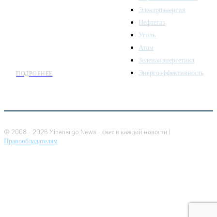
аналитики о развитии
Электроэнергия
топливно-энергетического
комплекса. Мы также
Нефтегаз
предлагаем широкое
Уголь
распространение новостей
Атом
организациям энергетики.
Зеленая энергетика
Энергоэффективность
ПОДРОБНЕЕ
© 2008 - 2026 Minenergo News - свет в каждой новости |
Правообладателям