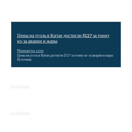
Цены на уголь в Китае достигли $127 за тонну
из-за аварии и жары
Minenergo.com
Цены на уголь в Китае достигли $127 за тонну из-за аварии и жары
Источник
Эффективное обучение: партнеры «Сетевой компании»
удваивают выпуск продукции и снижают потери
05.08.2026
ТЕХНИЧЕСКОЕ ОБСЛУЖИВАНИЕ КОНВЕРТОРНЫХ
ПОДСТАНЦИЙ ПРОЕКТА «CASA-1000» ОБЕСПЕЧЕНО
ДО 2028 ГОДА
03.08.2026
«Роснефть» вносит вклад в изучение и сохранение
популяции дикого северного оленя в России