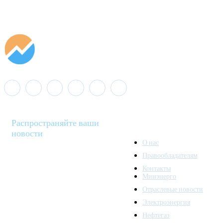
Распространяйте ваши
новости
О нас
Правообладателям
Minenergo News - ваш
Контакты
надежный источник
Минэнерго
последних новостей и
Отраслевые новости
аналитики о развитии
Электроэнергия
топливно-энергетического
комплекса. Мы также
Нефтегаз