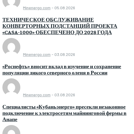
Minenergo.com
-
05.08.2026
ТЕХНИЧЕСКОЕ ОБСЛУЖИВАНИЕ
КОНВЕРТОРНЫХ ПОДСТАНЦИЙ ПРОЕКТА
«CASA-1000» ОБЕСПЕЧЕНО ДО 2028 ГОДА
Minenergo.com
-
03.08.2026
«Роснефть» вносит вклад в изучение и сохранение
популяции дикого северного оленя в России
Minenergo.com
-
03.08.2026
Специалисты «Кубаньэнерго» пресекли незаконное
подключение к электросетям майнинговой фермы в
Анапе