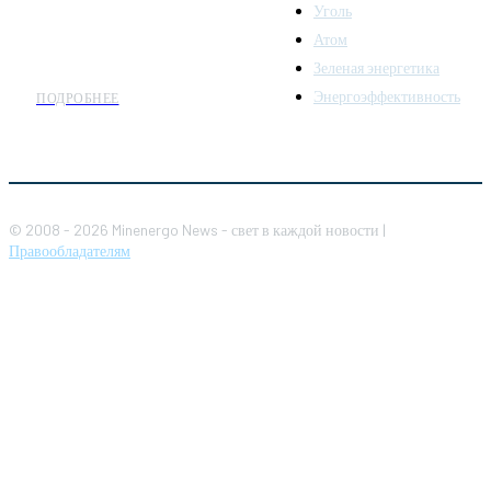
предлагаем широкое
Уголь
распространение новостей
Атом
организациям энергетики.
Зеленая энергетика
Энергоэффективность
ПОДРОБНЕЕ
© 2008 - 2026 Minenergo News - свет в каждой новости |
Правообладателям