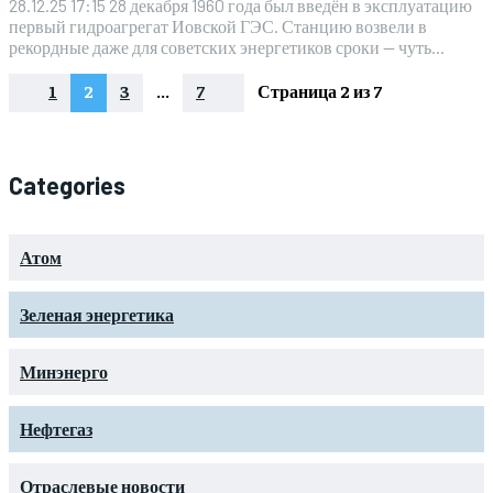
28.12.25 17:15 28 декабря 1960 года был введён в эксплуатацию
первый гидроагрегат Иовской ГЭС. Станцию возвели в
рекордные даже для советских энергетиков сроки — чуть...
1
2
3
...
7
Страница 2 из 7
Categories
Атом
Зеленая энергетика
Минэнерго
Нефтегаз
Отраслевые новости