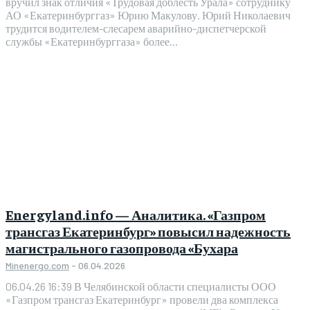
вручил знак отличия «Трудовая доблесть Урала» сотруднику
АО «Екатеринбурггаз» Юрию Макулову. Юрий Николаевич
трудится водителем-слесарем аварийно-диспетчерской
службы «Екатеринбурггаза» более...
Energyland.info — Аналитика. «Газпром
трансгаз Екатеринбург» повысил надежность
магистрального газопровода «Бухара
Minenergo.com
-
06.04.2026
06.04.26 16:39 В Челябинской области специалисты ООО
«Газпром трансгаз Екатеринбург» провели два комплекса