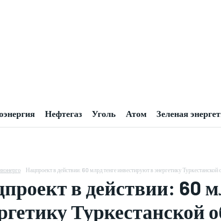
оэнергия
Нефтегаз
Уголь
Атом
Зеленая энерге
нэнерго
Нацпроект в действии: 60 млрд тенге инвестируют в энергетику Туркестанской о
проект в действии: 60 м
ргетику Туркестанской о