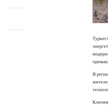
ОБЕСПЕЧЕНО ДО 2028 ГОДА
03.08.2026
«Роснефть» вносит вклад в изучение и
сохранение популяции дикого северного
оленя в России
03.08.2026
Туркес
энергет
модерн
превыша
В реги
жителе
технол
Ключев