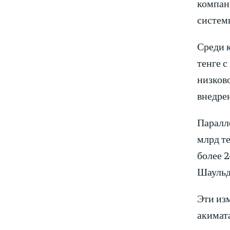
компан
систем
Среди 
тенге с
низково
внедре
Паралл
млрд т
более 2
Шаульд
Эти из
акимата