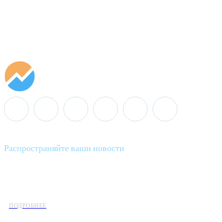
Распространяйте ваши новости
Minenergo News - ваш надежный источник последних новостей 
предлагаем широкое распространение новостей организациям э
ПОДРОБНЕЕ