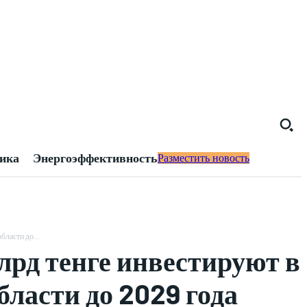
тика
Энергоэффективность
Разместить новость
бласти до...
лрд тенге инвестируют в
бласти до 2029 года