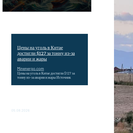
Цены на уголь в Китае
достигли $127 за тонну из-за
аварии и жары
Minenergo.com
Цены на уголь в Китае достигли $127 за
тонну из-за аварии и жары Источник
Эффективное обучение: партнеры
«Сетевой компании» удваивают выпуск
продукции и снижают потери
05.08.2026
ТЕХНИЧЕСКОЕ ОБСЛУЖИВАНИЕ
КОНВЕРТОРНЫХ ПОДСТАНЦИЙ
ПРОЕКТА «CASA-1000»