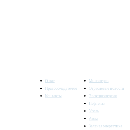
О нас
Минэнерго
Правообладателям
Отраслевые новости
Контакты
Электроэнергия
ы также
Нефтегаз
Уголь
Атом
Зеленая энергетика