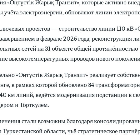
ия «Оңтүстік Жарық Транзит», которые активно вне
ы учёта электроэнергии, обновляют линии электроп
ключевых проектов — строительство линии 110 кВ «О
 завершением в феврале 2026 года, реконструкция л
льтных сетей на 31 объекте общей протяжённостью 89
ние высокотемпературных проводов нового поколени
ельно «Оңтүстік Жарық Транзит» реализует собств
енге, в рамках которой обновлено 84 трансформатор
40 км линий, ведётся модернизация подстанции в се
ером и Торткулем.
менения стали возможны благодаря консолидирован
 Туркестанской области, чьё стратегическое партнё