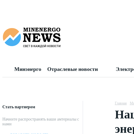
Минэнерго
Отраслевые новости
Электр
Главная
Ми
Стать партнером
Нац
Начните распространять ваши амтериалы с
эне
нами