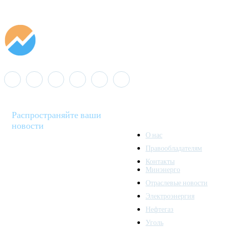
Распространяйте ваши
новости
О нас
Правообладателям
Minenergo News - ваш
Контакты
надежный источник
Минэнерго
последних новостей и
Отраслевые новости
аналитики о развитии
Электроэнергия
топливно-энергетического
комплекса. Мы также
Нефтегаз
предлагаем широкое
Уголь