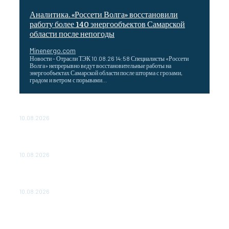
Аналитика. «Россети Волга» восстановили
работу более 140 энергообъектов Самарской
области после непогоды
Minenergo.com
Новости - Отрасли ТЭК 10.08.26 14:58 Специалисты «Россети
Волга» непрерывно ведут восстановительные работы на
энергообъектах Самарской области после шторма с грозами,
градом и ветром с порывами...
Минэнерго России о производстве и запасах авиакеросина
10.08.2026
ОБСУЖДЕНИЕ ХОДА РЕАЛИЗАЦИИ ПРОЕКТА «CASA-
1000»
10.08.2026
«Газпром нефть» выбрала лучшие технологии молодых
ученых для нефтегазовой отрасли
10.08.2026