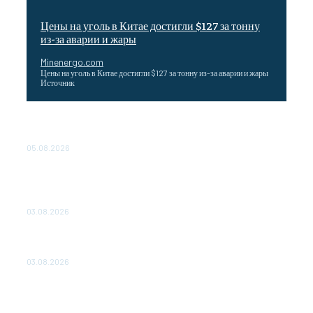
Цены на уголь в Китае достигли $127 за тонну
из-за аварии и жары
Minenergo.com
Цены на уголь в Китае достигли $127 за тонну из-за аварии и жары
Источник
Эффективное обучение: партнеры «Сетевой компании»
удваивают выпуск продукции и снижают потери
05.08.2026
ТЕХНИЧЕСКОЕ ОБСЛУЖИВАНИЕ КОНВЕРТОРНЫХ
ПОДСТАНЦИЙ ПРОЕКТА «CASA-1000» ОБЕСПЕЧЕНО
ДО 2028 ГОДА
03.08.2026
«Роснефть» вносит вклад в изучение и сохранение
популяции дикого северного оленя в России
03.08.2026