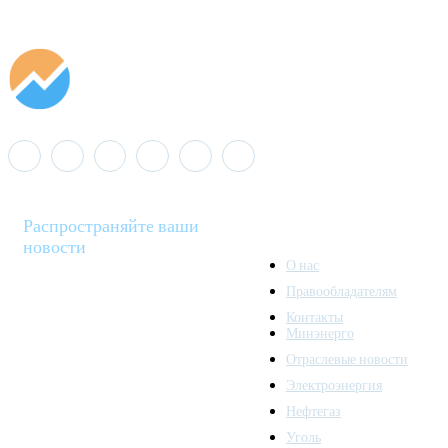
Распространяйте ваши
новости
О нас
Правообладателям
Minenergo News - ваш
Контакты
надежный источник
Минэнерго
последних новостей и
Отраслевые новости
аналитики о развитии
Электроэнергия
топливно-энергетического
комплекса. Мы также
Нефтегаз
предлагаем широкое
Уголь