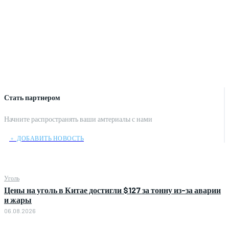
Стать партнером
Начните распространять ваши амтериалы с нами
﹢ ДОБАВИТЬ НОВОСТЬ
Уголь
Цены на уголь в Китае достигли $127 за тонну из-за аварии
и жары
06.08.2026