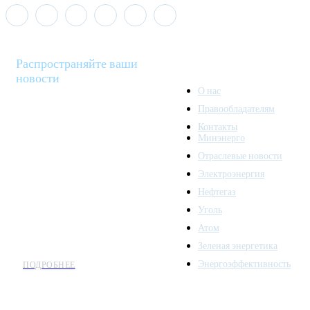
Распространяйте ваши
новости
О нас
Правообладателям
Minenergo News - ваш
Контакты
надежный источник
Минэнерго
последних новостей и
Отраслевые новости
аналитики о развитии
Электроэнергия
топливно-энергетического
комплекса. Мы также
Нефтегаз
предлагаем широкое
Уголь
распространение новостей
Атом
организациям энергетики.
Зеленая энергетика
Энергоэффективность
ПОДРОБНЕЕ