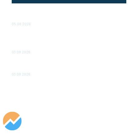
Эффективное обучение: партнеры «Сетевой компании»
удваивают выпуск продукции и снижают потери
05.08.2026
ТЕХНИЧЕСКОЕ ОБСЛУЖИВАНИЕ КОНВЕРТОРНЫХ
ПОДСТАНЦИЙ ПРОЕКТА «CASA-1000» ОБЕСПЕЧЕНО
ДО 2028 ГОДА
03.08.2026
«Роснефть» вносит вклад в изучение и сохранение
популяции дикого северного оленя в России
03.08.2026