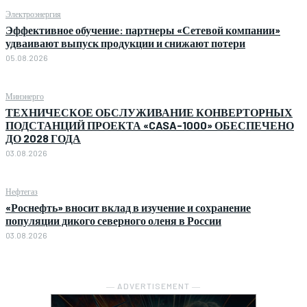
Электроэнергия
Эффективное обучение: партнеры «Сетевой компании»
удваивают выпуск продукции и снижают потери
05.08.2026
Минэнерго
ТЕХНИЧЕСКОЕ ОБСЛУЖИВАНИЕ КОНВЕРТОРНЫХ
ПОДСТАНЦИЙ ПРОЕКТА «CASA-1000» ОБЕСПЕЧЕНО
ДО 2028 ГОДА
03.08.2026
Нефтегаз
«Роснефть» вносит вклад в изучение и сохранение
популяции дикого северного оленя в России
03.08.2026
― ADVERTISEMENT ―