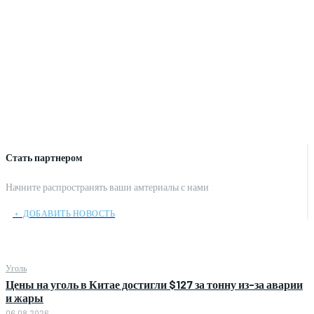
Стать партнером
Начните распространять ваши амтериалы с нами
﹢ ДОБАВИТЬ НОВОСТЬ
Уголь
Цены на уголь в Китае достигли $127 за тонну из-за аварии
и жары
06.08.2026