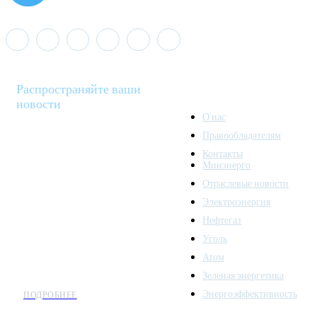
Распространяйте ваши
новости
О нас
Правообладателям
Minenergo News - ваш
Контакты
надежный источник
Минэнерго
последних новостей и
Отраслевые новости
аналитики о развитии
Электроэнергия
топливно-энергетического
комплекса. Мы также
Нефтегаз
предлагаем широкое
Уголь
распространение новостей
Атом
организациям энергетики.
Зеленая энергетика
Энергоэффективность
ПОДРОБНЕЕ