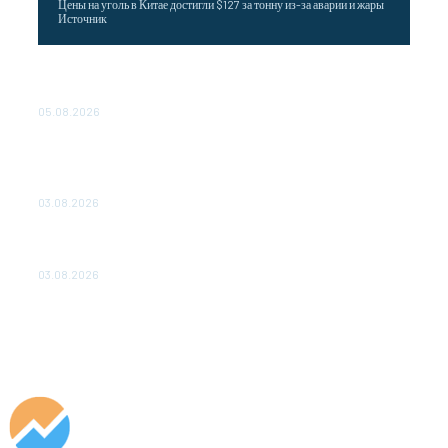
Цены на уголь в Китае достигли $127 за тонну из-за аварии и жары
Источник
Эффективное обучение: партнеры «Сетевой компании»
удваивают выпуск продукции и снижают потери
05.08.2026
ТЕХНИЧЕСКОЕ ОБСЛУЖИВАНИЕ КОНВЕРТОРНЫХ
ПОДСТАНЦИЙ ПРОЕКТА «CASA-1000» ОБЕСПЕЧЕНО
ДО 2028 ГОДА
03.08.2026
«Роснефть» вносит вклад в изучение и сохранение
популяции дикого северного оленя в России
03.08.2026