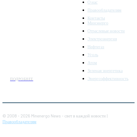
О нас
Правообладателям
Minenergo News - ваш
Контакты
надежный источник
Минэнерго
последних новостей и
Отраслевые новости
аналитики о развитии
Электроэнергия
топливно-энергетического
комплекса. Мы также
Нефтегаз
предлагаем широкое
Уголь
распространение новостей
Атом
организациям энергетики.
Зеленая энергетика
Энергоэффективность
ПОДРОБНЕЕ
© 2008 - 2026 Minenergo News - свет в каждой новости |
Правообладателям