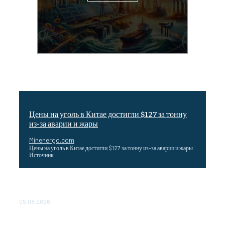
Цены на уголь в Китае достигли $127 за тонну
из-за аварии и жары
Minenergo.com
Цены на уголь в Китае достигли $127 за тонну из-за аварии и жары
Источник
Эффективное обучение: партнеры «Сетевой компании»
удваивают выпуск продукции и снижают потери
05.08.2026
ТЕХНИЧЕСКОЕ ОБСЛУЖИВАНИЕ КОНВЕРТОРНЫХ