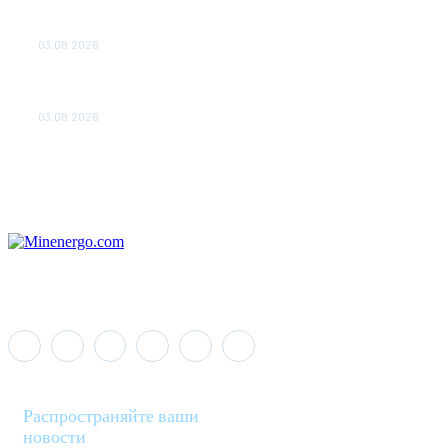
ПОДСТАНЦИЙ ПРОЕКТА «CASA-1000» ОБЕСПЕЧЕНО
ДО 2028 ГОДА
03.08.2026
«Роснефть» вносит вклад в изучение и сохранение
популяции дикого северного оленя в России
03.08.2026
Распространяйте ваши
новости