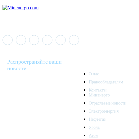
Распространяйте ваши
новости
О нас
Правообладателям
Minenergo News - ваш
Контакты
надежный источник
Минэнерго
последних новостей и
Отраслевые новости
аналитики о развитии
Электроэнергия
топливно-энергетического
комплекса. Мы также
Нефтегаз
предлагаем широкое
Уголь
распространение новостей
Атом