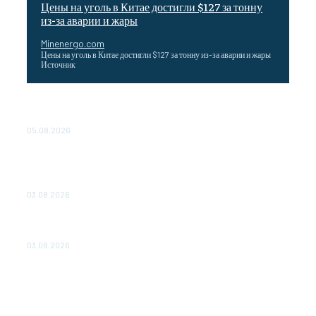
Цены на уголь в Китае достигли $127 за тонну
из-за аварии и жары
Minenergo.com
Цены на уголь в Китае достигли $127 за тонну из-за аварии и жары
Источник
Эффективное обучение: партнеры «Сетевой компании»
удваивают выпуск продукции и снижают потери
05.08.2026
ТЕХНИЧЕСКОЕ ОБСЛУЖИВАНИЕ КОНВЕРТОРНЫХ
ПОДСТАНЦИЙ ПРОЕКТА «CASA-1000» ОБЕСПЕЧЕНО
ДО 2028 ГОДА
03.08.2026
«Роснефть» вносит вклад в изучение и сохранение
популяции дикого северного оленя в России
03.08.2026