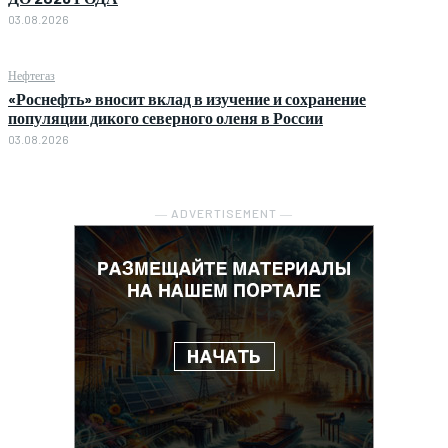
03.08.2026
Нефтегаз
«Роснефть» вносит вклад в изучение и сохранение
популяции дикого северного оленя в России
03.08.2026
― ADVERTISEMENT ―