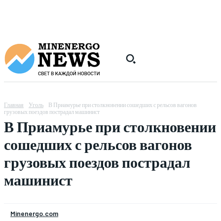
Главная
Уголь
В Приамурье при столкновении сошедших с рельсов вагонов
грузовых поездов пострадал машинист
В Приамурье при столкновении
сошедших с рельсов вагонов
грузовых поездов пострадал
машинист
Minenergo.com