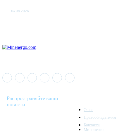
«Роснефть» вносит вклад в изучение и сохранение
популяции дикого северного оленя в России
03.08.2026
Распространяйте ваши
новости
О нас
Правообладателям
Minenergo News - ваш
Контакты
надежный источник
Минэнерго