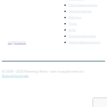
последних новостей и
Отраслевые новости
аналитики о развитии
Электроэнергия
топливно-энергетического
комплекса. Мы также
Нефтегаз
предлагаем широкое
Уголь
распространение новостей
Атом
организациям энергетики.
Зеленая энергетика
Энергоэффективность
ПОДРОБНЕЕ
© 2008 - 2026 Minenergo News - свет в каждой новости |
Правообладателям