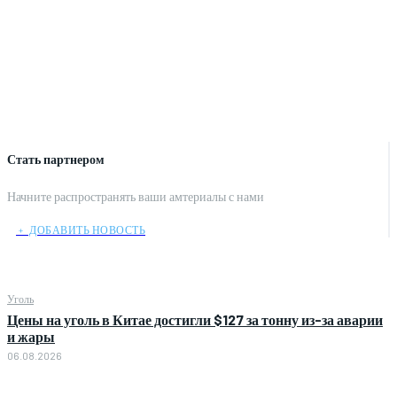
Стать партнером
Начните распространять ваши амтериалы с нами
﹢ ДОБАВИТЬ НОВОСТЬ
Уголь
Цены на уголь в Китае достигли $127 за тонну из-за аварии
и жары
06.08.2026