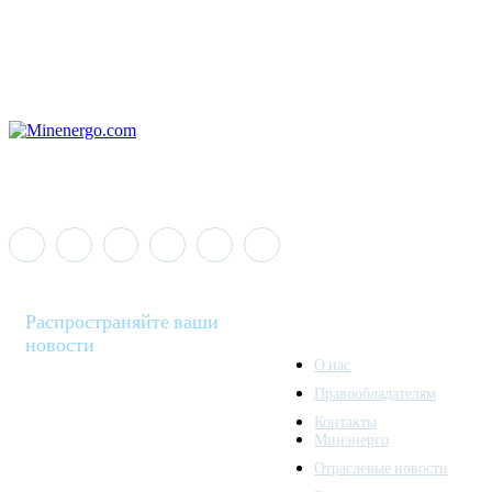
Распространяйте ваши
новости
О нас
Правообладателям
Minenergo News - ваш
Контакты
надежный источник
Минэнерго
последних новостей и
Отраслевые новости
аналитики о развитии