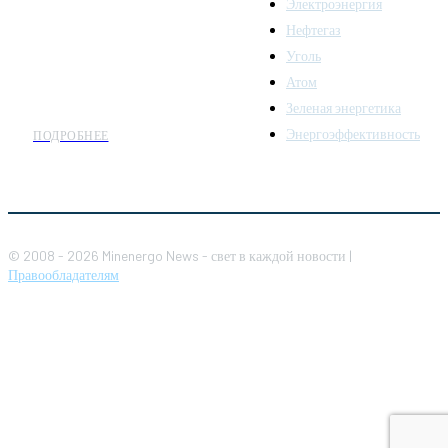
Электроэнергия
топливно-энергетического
комплекса. Мы также
Нефтегаз
предлагаем широкое
Уголь
распространение новостей
Атом
организациям энергетики.
Зеленая энергетика
Энергоэффективность
ПОДРОБНЕЕ
© 2008 - 2026 Minenergo News - свет в каждой новости |
Правообладателям