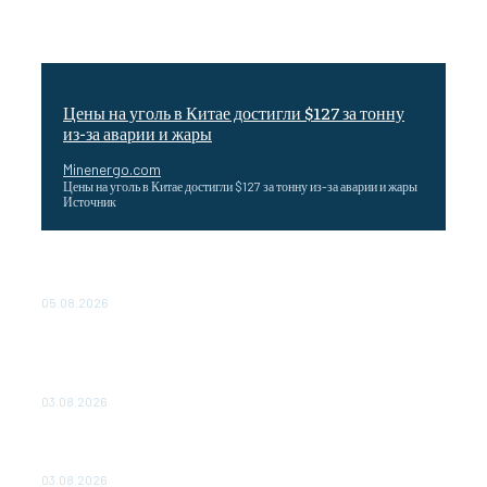
Цены на уголь в Китае достигли $127 за тонну
из-за аварии и жары
Minenergo.com
Цены на уголь в Китае достигли $127 за тонну из-за аварии и жары
Источник
Эффективное обучение: партнеры «Сетевой компании»
удваивают выпуск продукции и снижают потери
05.08.2026
ТЕХНИЧЕСКОЕ ОБСЛУЖИВАНИЕ КОНВЕРТОРНЫХ
ПОДСТАНЦИЙ ПРОЕКТА «CASA-1000» ОБЕСПЕЧЕНО
ДО 2028 ГОДА
03.08.2026
«Роснефть» вносит вклад в изучение и сохранение
популяции дикого северного оленя в России
03.08.2026