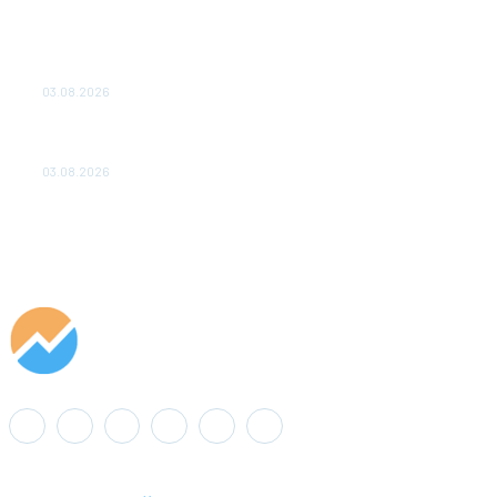
ТЕХНИЧЕСКОЕ ОБСЛУЖИВАНИЕ КОНВЕРТОРНЫХ
ПОДСТАНЦИЙ ПРОЕКТА «CASA-1000» ОБЕСПЕЧЕНО
ДО 2028 ГОДА
03.08.2026
«Роснефть» вносит вклад в изучение и сохранение
популяции дикого северного оленя в России
03.08.2026