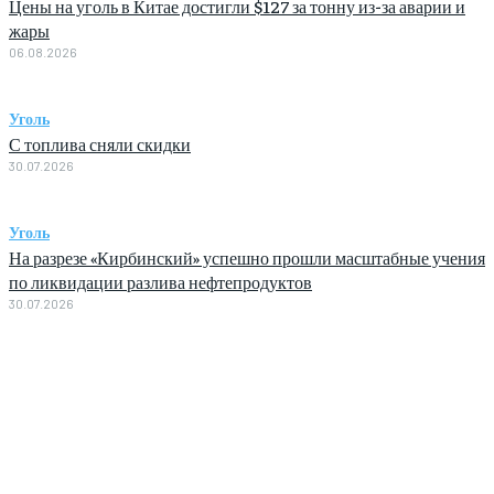
Цены на уголь в Китае достигли $127 за тонну из-за аварии и
жары
06.08.2026
Уголь
С топлива сняли скидки
30.07.2026
Уголь
На разрезе «Кирбинский» успешно прошли масштабные учения
по ликвидации разлива нефтепродуктов
30.07.2026