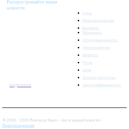
Распространяйте ваши
новости
О нас
Правообладателям
Minenergo News - ваш
Контакты
надежный источник
Минэнерго
последних новостей и
Отраслевые новости
аналитики о развитии
Электроэнергия
топливно-энергетического
комплекса. Мы также
Нефтегаз
предлагаем широкое
Уголь
распространение новостей
Атом
организациям энергетики.
Зеленая энергетика
Энергоэффективность
ПОДРОБНЕЕ
© 2008 - 2026 Minenergo News - свет в каждой новости |
Правообладателям