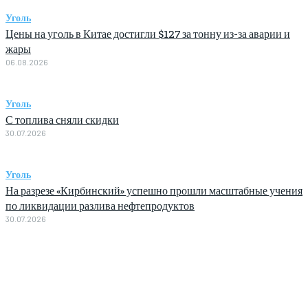
Уголь
Цены на уголь в Китае достигли $127 за тонну из-за аварии и
жары
06.08.2026
Уголь
С топлива сняли скидки
30.07.2026
Уголь
На разрезе «Кирбинский» успешно прошли масштабные учения
по ликвидации разлива нефтепродуктов
30.07.2026