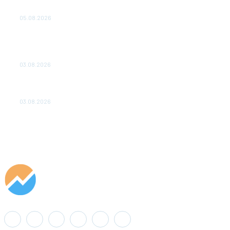
удваивают выпуск продукции и снижают потери
05.08.2026
ТЕХНИЧЕСКОЕ ОБСЛУЖИВАНИЕ КОНВЕРТОРНЫХ
ПОДСТАНЦИЙ ПРОЕКТА «CASA-1000» ОБЕСПЕЧЕНО
ДО 2028 ГОДА
03.08.2026
«Роснефть» вносит вклад в изучение и сохранение
популяции дикого северного оленя в России
03.08.2026