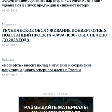
Эффективное обучение: партнеры «Сетевой компании»
удваивают выпуск продукции и снижают потери
05.08.2026
Минэнерго
ТЕХНИЧЕСКОЕ ОБСЛУЖИВАНИЕ КОНВЕРТОРНЫХ
ПОДСТАНЦИЙ ПРОЕКТА «CASA-1000» ОБЕСПЕЧЕНО
ДО 2028 ГОДА
03.08.2026
Нефтегаз
«Роснефть» вносит вклад в изучение и сохранение
популяции дикого северного оленя в России
03.08.2026
― ADVERTISEMENT ―