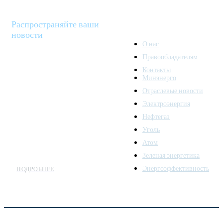
Распространяйте ваши
новости
О нас
Правообладателям
Minenergo News - ваш
Контакты
надежный источник
Минэнерго
последних новостей и
Отраслевые новости
аналитики о развитии
Электроэнергия
топливно-энергетического
комплекса. Мы также
Нефтегаз
предлагаем широкое
Уголь
распространение новостей
Атом
организациям энергетики.
Зеленая энергетика
Энергоэффективность
ПОДРОБНЕЕ