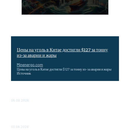
Цены на уголь в Китае достигли $127 за тонну
из-за аварии и жары
Minenergo.com
Цены на уголь в Китае достигли $127 за тонну из-за аварии и жары
Источник
Эффективное обучение: партнеры «Сетевой компании»
удваивают выпуск продукции и снижают потери
05.08.2026
ТЕХНИЧЕСКОЕ ОБСЛУЖИВАНИЕ КОНВЕРТОРНЫХ
ПОДСТАНЦИЙ ПРОЕКТА «CASA-1000» ОБЕСПЕЧЕНО
ДО 2028 ГОДА
03.08.2026