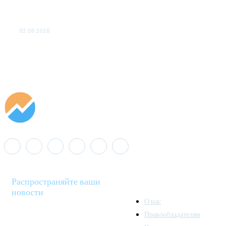
«Роснефть» вносит вклад в изучение и сохранение
популяции дикого северного оленя в России
03.08.2026
Распространяйте ваши
новости
О нас
Правообладателям
Minenergo News - ваш