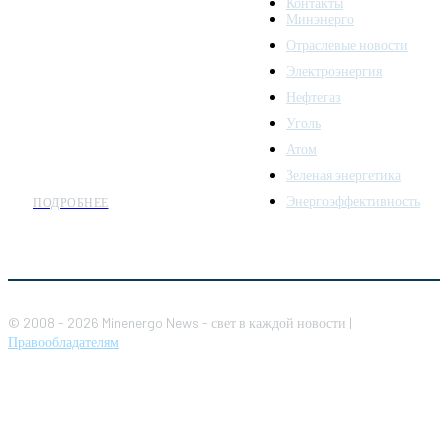
Контакты
надежный источник
Минэнерго
последних новостей и
Отраслевые новости
аналитики о развитии
Электроэнергия
топливно-энергетического
комплекса. Мы также
Нефтегаз
предлагаем широкое
Уголь
распространение новостей
Атом
организациям энергетики.
Зеленая энергетика
Энергоэффективность
ПОДРОБНЕЕ
© 2008 - 2026 Minenergo News - свет в каждой новости |
Правообладателям