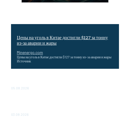
Цены на уголь в Китае достигли $127 за тонну
из-за аварии и жары
Minenergo.com
Цены на уголь в Китае достигли $127 за тонну из-за аварии и жары
Источник
Эффективное обучение: партнеры «Сетевой компании»
удваивают выпуск продукции и снижают потери
05.08.2026
ТЕХНИЧЕСКОЕ ОБСЛУЖИВАНИЕ КОНВЕРТОРНЫХ
ПОДСТАНЦИЙ ПРОЕКТА «CASA-1000» ОБЕСПЕЧЕНО
ДО 2028 ГОДА
03.08.2026
«Роснефть» вносит вклад в изучение и сохранение