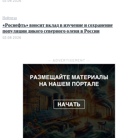
03.08.2026
Нефтегаз
«Роснефть» вносит вклад в изучение и сохранение
популяции дикого северного оленя в России
03.08.2026
― ADVERTISEMENT ―