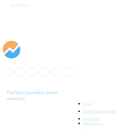
популяции дикого северного оленя в России
03.08.2026
Распространяйте ваши
новости
О нас
Правообладателям
Minenergo News - ваш
Контакты
надежный источник
Минэнерго
последних новостей и