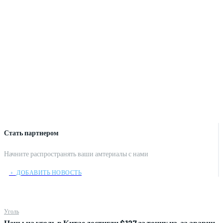
Стать партнером
Начните распространять ваши амтериалы с нами
﹢ ДОБАВИТЬ НОВОСТЬ
Уголь
Цены на уголь в Китае достигли $127 за тонну из-за аварии