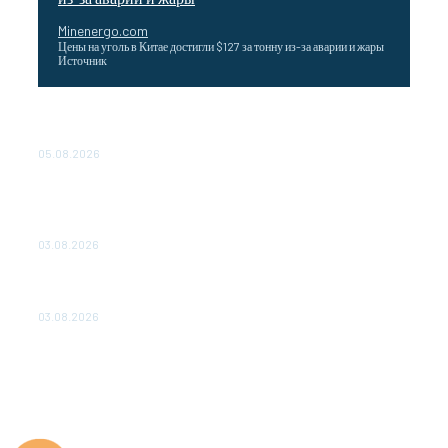
Minenergo.com
Цены на уголь в Китае достигли $127 за тонну из-за аварии и жары
Источник
Эффективное обучение: партнеры «Сетевой компании»
удваивают выпуск продукции и снижают потери
05.08.2026
ТЕХНИЧЕСКОЕ ОБСЛУЖИВАНИЕ КОНВЕРТОРНЫХ
ПОДСТАНЦИЙ ПРОЕКТА «CASA-1000» ОБЕСПЕЧЕНО
ДО 2028 ГОДА
03.08.2026
«Роснефть» вносит вклад в изучение и сохранение
популяции дикого северного оленя в России
03.08.2026