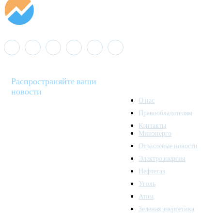
Распространяйте ваши
новости
О нас
Правообладателям
Minenergo News - ваш
Контакты
надежный источник
Минэнерго
последних новостей и
Отраслевые новости
аналитики о развитии
Электроэнергия
топливно-энергетического
комплекса. Мы также
Нефтегаз
предлагаем широкое
Уголь
распространение новостей
Атом
организациям энергетики.
Зеленая энергетика