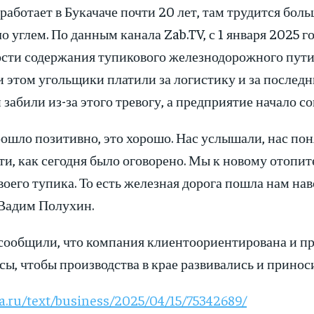
аботает в Букачаче почти 20 лет, там трудится бол
о углем. По данным канала Zab.TV, с 1 января 2025 
сти содержания тупикового железнодорожного пути 
и этом угольщики платили за логистику и за последн
абили из-за этого тревогу, а предприятие начало с
шло позитивно, это хорошо. Нас услышали, нас поня
и, как сегодня было оговорено. Мы к новому отопите
своего тупика. То есть железная дорога пошла нам нав
Вадим Полухин.
ообщили, что компания клиентоориентирована и п
сы, чтобы производства в крае развивались и принос
ta.ru/text/business/2025/04/15/75342689/