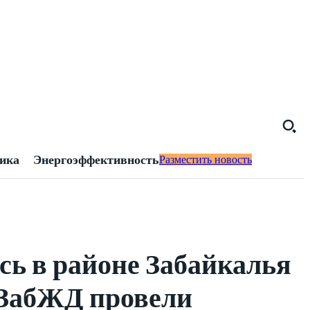
тика
Энергоэффективность
Разместить новость
сь в районе Забайкалья
В ЗабЖД провели