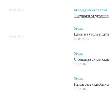
ОБЕСПЕЧЕНО ДО 2028
ГОДА
03.08.2026
ПРЕДЫДУЩАЯ СТАТЬЯ
Экоуроки от угольщ
«Роснефть» вносит вклад в
изучение и сохранение
популяции дикого
Уголь
северного оленя в России
Цены на уголь в Кита
03.08.2026
06.08.2026
Уголь
С топлива сняли ски
30.07.2026
Уголь
На разрезе «Кирбин
30.07.2026