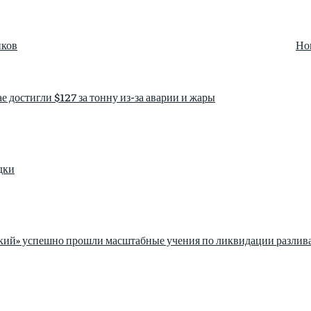
иков
Но
е достигли $127 за тонну из-за аварии и жары
дки
ский» успешно прошли масштабные учения по ликвидации разлив