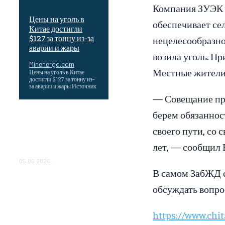
Компания ЗУЭК р
Цены на уголь в
обеспечивает сел
Китае достигли
$127 за тонну из-за
нецелесообразно
аварии и жары
возила уголь. Пр
Minenergo.com
Местные жители з
Цены на уголь в Китае
достигли $127 за тонну из-
за аварии и жары Источник
— Совещание про
берем обязанност
Эффективное обучение:
партнеры «Сетевой
своего пути, со 
компании» удваивают
выпуск продукции и
лет, — сообщил 
снижают потери
05.08.2026
В самом ЗабЖД с
ТЕХНИЧЕСКОЕ
обсуждать вопро
ОБСЛУЖИВАНИЕ
КОНВЕРТОРНЫХ
ПОДСТАНЦИЙ ПРОЕКТА
https://www.chi
«CASA-1000»