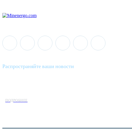
Распространяйте ваши новости
Minenergo News - ваш надежный источник последних новостей 
предлагаем широкое распространение новостей организациям э
ПОДРОБНЕЕ