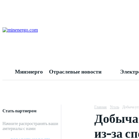
Минэнерго
Отраслевые новости
Электр
Главная
Уголь
Добыча угл
Стать партнером
Добыча 
Начните распространять ваши
из-за с
амтериалы с нами