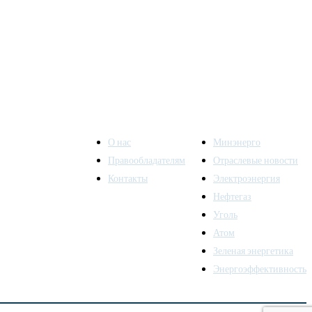
О нас
Минэнерго
Правообладателям
Отраслевые новости
Контакты
Электроэнергия
ы также
Нефтегаз
Уголь
Атом
Зеленая энергетика
Энергоэффективность