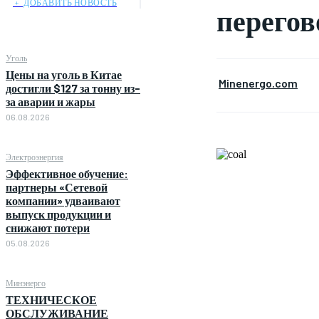
﹢ ДОБАВИТЬ НОВОСТЬ
перего
Уголь
Цены на уголь в Китае
Minenergo.com
достигли $127 за тонну из-
за аварии и жары
06.08.2026
Электроэнергия
Эффективное обучение:
партнеры «Сетевой
компании» удваивают
выпуск продукции и
снижают потери
05.08.2026
Минэнерго
ТЕХНИЧЕСКОЕ
ОБСЛУЖИВАНИЕ