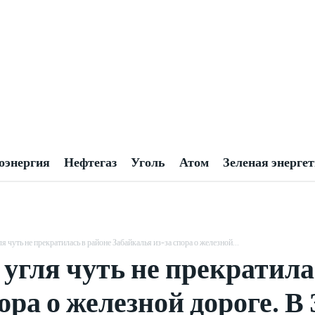
оэнергия
Нефтегаз
Уголь
Атом
Зеленая энерге
я чуть не прекратилась в районе Забайкалья из-за спора о железной...
угля чуть не прекратила
пора о железной дороге. 