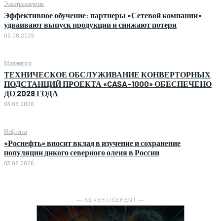
Электроэнергия
Эффективное обучение: партнеры «Сетевой компании»
удваивают выпуск продукции и снижают потери
05.08.2026
Минэнерго
ТЕХНИЧЕСКОЕ ОБСЛУЖИВАНИЕ КОНВЕРТОРНЫХ
ПОДСТАНЦИЙ ПРОЕКТА «CASA-1000» ОБЕСПЕЧЕНО
ДО 2028 ГОДА
03.08.2026
Нефтегаз
«Роснефть» вносит вклад в изучение и сохранение
популяции дикого северного оленя в России
03.08.2026
― ADVERTISEMENT ―