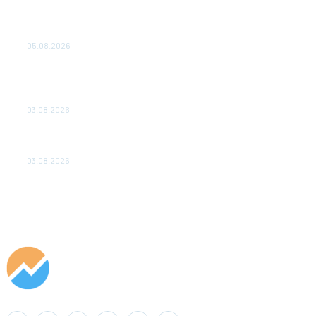
Эффективное обучение: партнеры «Сетевой компании»
удваивают выпуск продукции и снижают потери
05.08.2026
ТЕХНИЧЕСКОЕ ОБСЛУЖИВАНИЕ КОНВЕРТОРНЫХ
ПОДСТАНЦИЙ ПРОЕКТА «CASA-1000» ОБЕСПЕЧЕНО
ДО 2028 ГОДА
03.08.2026
«Роснефть» вносит вклад в изучение и сохранение
популяции дикого северного оленя в России
03.08.2026