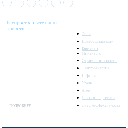
Распространяйте ваши
новости
О нас
Правообладателям
Minenergo News - ваш
Контакты
надежный источник
Минэнерго
последних новостей и
Отраслевые новости
аналитики о развитии
Электроэнергия
топливно-энергетического
комплекса. Мы также
Нефтегаз
предлагаем широкое
Уголь
распространение новостей
Атом
организациям энергетики.
Зеленая энергетика
Энергоэффективность
ПОДРОБНЕЕ