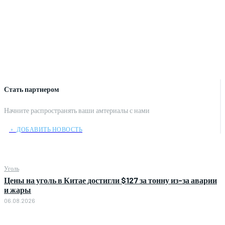
Стать партнером
Начните распространять ваши амтериалы с нами
﹢ ДОБАВИТЬ НОВОСТЬ
Уголь
Цены на уголь в Китае достигли $127 за тонну из-за аварии
и жары
06.08.2026