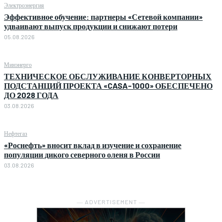
Электроэнергия
Эффективное обучение: партнеры «Сетевой компании»
удваивают выпуск продукции и снижают потери
05.08.2026
Минэнерго
ТЕХНИЧЕСКОЕ ОБСЛУЖИВАНИЕ КОНВЕРТОРНЫХ
ПОДСТАНЦИЙ ПРОЕКТА «CASA-1000» ОБЕСПЕЧЕНО
ДО 2028 ГОДА
03.08.2026
Нефтегаз
«Роснефть» вносит вклад в изучение и сохранение
популяции дикого северного оленя в России
03.08.2026
― ADVERTISEMENT ―