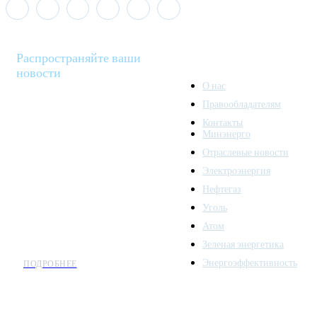
Распространяйте ваши
новости
О нас
Правообладателям
Minenergo News - ваш
Контакты
надежный источник
Минэнерго
последних новостей и
Отраслевые новости
аналитики о развитии
Электроэнергия
топливно-энергетического
комплекса. Мы также
Нефтегаз
предлагаем широкое
Уголь
распространение новостей
Атом
организациям энергетики.
Зеленая энергетика
Энергоэффективность
ПОДРОБНЕЕ