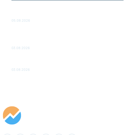
Эффективное обучение: партнеры «Сетевой компании»
удваивают выпуск продукции и снижают потери
05.08.2026
ТЕХНИЧЕСКОЕ ОБСЛУЖИВАНИЕ КОНВЕРТОРНЫХ
ПОДСТАНЦИЙ ПРОЕКТА «CASA-1000» ОБЕСПЕЧЕНО
ДО 2028 ГОДА
03.08.2026
«Роснефть» вносит вклад в изучение и сохранение
популяции дикого северного оленя в России
03.08.2026