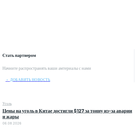
Стать партнером
Начните распространять ваши амтериалы с нами
﹢ ДОБАВИТЬ НОВОСТЬ
Уголь
Цены на уголь в Китае достигли $127 за тонну из-за аварии
и жары
06.08.2026