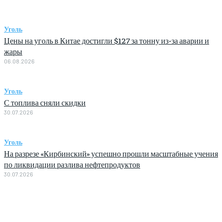
Уголь
Цены на уголь в Китае достигли $127 за тонну из-за аварии и
жары
06.08.2026
Уголь
С топлива сняли скидки
30.07.2026
Уголь
На разрезе «Кирбинский» успешно прошли масштабные учения
по ликвидации разлива нефтепродуктов
30.07.2026