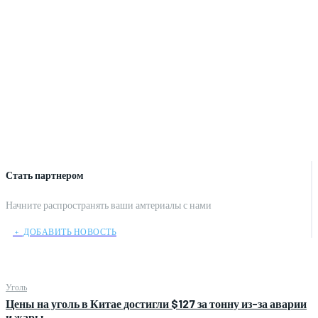
Стать партнером
Начните распространять ваши амтериалы с нами
﹢ ДОБАВИТЬ НОВОСТЬ
Уголь
Цены на уголь в Китае достигли $127 за тонну из-за аварии
и жары