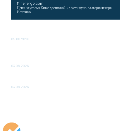
Minenergo.com
Цены на уголь в Китае достигли $127 за тонну из-за аварии и жары
Источник
Эффективное обучение: партнеры «Сетевой компании»
удваивают выпуск продукции и снижают потери
05.08.2026
ТЕХНИЧЕСКОЕ ОБСЛУЖИВАНИЕ КОНВЕРТОРНЫХ
ПОДСТАНЦИЙ ПРОЕКТА «CASA-1000» ОБЕСПЕЧЕНО
ДО 2028 ГОДА
03.08.2026
«Роснефть» вносит вклад в изучение и сохранение
популяции дикого северного оленя в России
03.08.2026