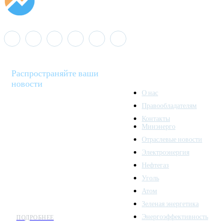
Распространяйте ваши
новости
О нас
Правообладателям
Minenergo News - ваш
Контакты
надежный источник
Минэнерго
последних новостей и
Отраслевые новости
аналитики о развитии
Электроэнергия
топливно-энергетического
комплекса. Мы также
Нефтегаз
предлагаем широкое
Уголь
распространение новостей
Атом
организациям энергетики.
Зеленая энергетика
Энергоэффективность
ПОДРОБНЕЕ