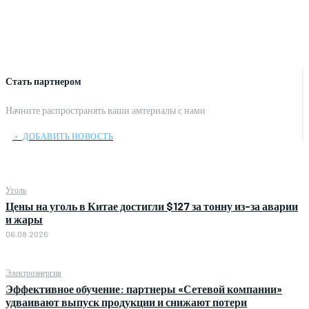
Стать партнером
Начните распространять ваши амтериалы с нами
﹢ ДОБАВИТЬ НОВОСТЬ
Уголь
Цены на уголь в Китае достигли $127 за тонну из-за аварии
и жары
06.08.2026
Электроэнергия
Эффективное обучение: партнеры «Сетевой компании»
удваивают выпуск продукции и снижают потери