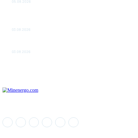
05.08.2026
ТЕХНИЧЕСКОЕ ОБСЛУЖИВАНИЕ КОНВЕРТОРНЫХ
ПОДСТАНЦИЙ ПРОЕКТА «CASA-1000» ОБЕСПЕЧЕНО
ДО 2028 ГОДА
03.08.2026
«Роснефть» вносит вклад в изучение и сохранение
популяции дикого северного оленя в России
03.08.2026