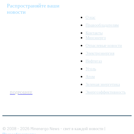
Распространяйте ваши
новости
О нас
Правообладателям
Minenergo News - ваш
Контакты
надежный источник
Минэнерго
последних новостей и
Отраслевые новости
аналитики о развитии
Электроэнергия
топливно-энергетического
комплекса. Мы также
Нефтегаз
предлагаем широкое
Уголь
распространение новостей
Атом
организациям энергетики.
Зеленая энергетика
Энергоэффективность
ПОДРОБНЕЕ
© 2008 - 2026 Minenergo News - свет в каждой новости |