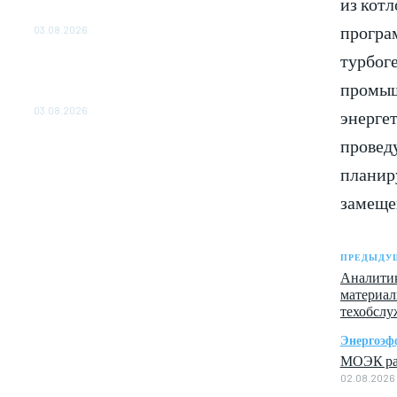
из котл
ОБЕСПЕЧЕНО ДО 2028 ГОДА
програ
03.08.2026
турбоге
«Роснефть» вносит вклад в изучение и
сохранение популяции дикого северного
промыш
оленя в России
03.08.2026
энерге
провед
планиру
замеще
ПРЕДЫДУЩ
Аналитик
материал
техобслу
Энергоэф
МОЭК раз
02.08.2026