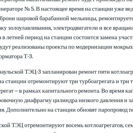
нераторе № 5. В настоящее время на станции уже ве
 брони шаровой барабанной мельницы, ремонтируетс
вку золоулавливания, электродвигатели и все вращ
 в летней период на станции состоится замена учас
будут реализованы проекты по модернизации мокрых 
орматора Т-3.
аульской ТЭЦ-3 запланирован ремонт пяти котлоагр
а станции отремонтируют три турбоагрегата и три ту
регат – в рамках капитального ремонта. Во время к
ровочную диафрагму цилиндра низкого давления и з
я. Дополнительно на станции обновят паропровод по
кой ТЭЦ отремонтируют восемь котлоагрегатов, семь