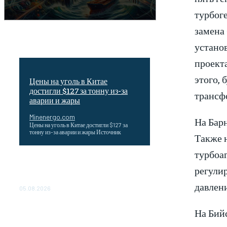
турбоге
замена
устано
проекта
этого, 
Цены на уголь в Китае
достигли $127 за тонну из-за
трансф
аварии и жары
Minenergo.com
На Барн
Цены на уголь в Китае достигли $127 за
тонну из-за аварии и жары Источник
Также н
турбоаг
Эффективное обучение: партнеры
регули
«Сетевой компании» удваивают выпуск
продукции и снижают потери
давлени
05.08.2026
ТЕХНИЧЕСКОЕ ОБСЛУЖИВАНИЕ
На Бийс
КОНВЕРТОРНЫХ ПОДСТАНЦИЙ
ПРОЕКТА «CASA-1000»