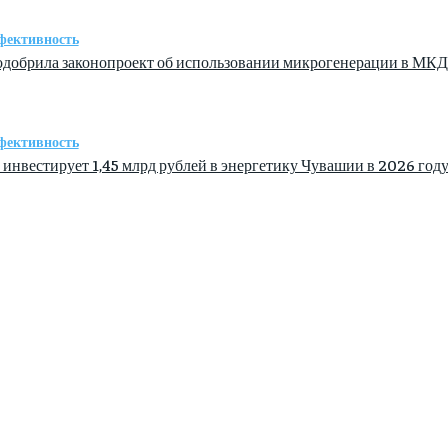
фективность
одобрила законопроект об использовании микрогенерации в МКД
фективность
 инвестирует 1,45 млрд рублей в энергетику Чувашии в 2026 год