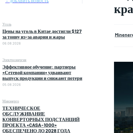
﹢ ДОБАВИТЬ НОВОСТЬ
кр
Уголь
Цены на уголь в Китае достигли $127
Minener
за тонну из-за аварии и жары
06.08.2026
Электроэнергия
Эффективное обучение: партнеры
«Сетевой компании» удваивают
выпуск продукции и снижают потери
05.08.2026
Минэнерго
ТЕХНИЧЕСКОЕ
ОБСЛУЖИВАНИЕ
КОНВЕРТОРНЫХ ПОДСТАНЦИЙ
ПРОЕКТА «CASA-1000»
ОБЕСПЕЧЕНО ДО 2028 ГОДА