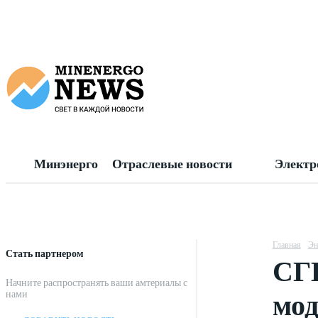
Минэнерго
Отраслевые новости
Электр
Главная
Эн
Стать партнером
СГК
Начните распространять ваши амтериалы с
мод
нами