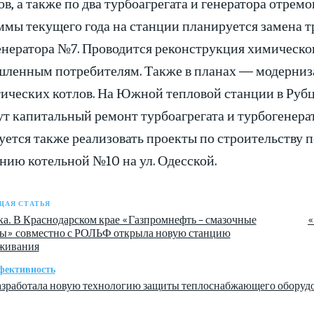
ов, а также по два турбоагрегата и генератора отр
ммы текущего года на станции планируется замена 
нератора №7. Проводится реконструкция химического
ленным потребителям. Также в планах — модерниза
тических котлов. На Южной тепловой станции в Рубц
ут капитальный ремонт турбоагрегата и турбогенер
ется также реализовать проекты по строительству 
нию котельной №10 на ул. Одесской.
АЯ СТАТЬЯ
а. В Краснодарском крае «Газпромнефть – смазочные
«
ы» совместно с РОЛЬФ открыла новую станцию
живания
фективность
работала новую технологию защиты теплоснабжающего оборуд