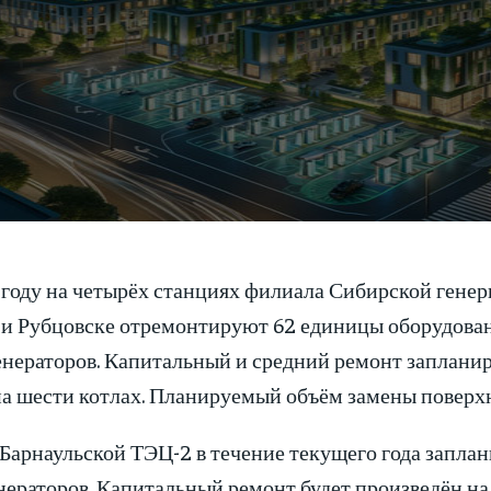
 году на четырёх станциях филиала Сибирской гене
и Рубцовске отремонтируют 62 единицы оборудования
нераторов. Капитальный и средний ремонт запланиро
а шести котлах. Планируемый объём замены поверхно
 Барнаульской ТЭЦ-2 в течение текущего года заплан
нераторов. Капитальный ремонт будет произведён на 