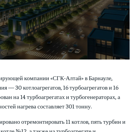
рирующей компании «СГК-Алтай» в Барнауле,
 — 30 котлоагрегатов, 16 турбоагрегатов и 16
ван на 14 турбоагрегатах и турбогенераторах, а
стей нагрева составляет 301 тонну.
ировано отремонтировать 11 котлов, пять турбин и
котле №12, а также на турбоагрегате и