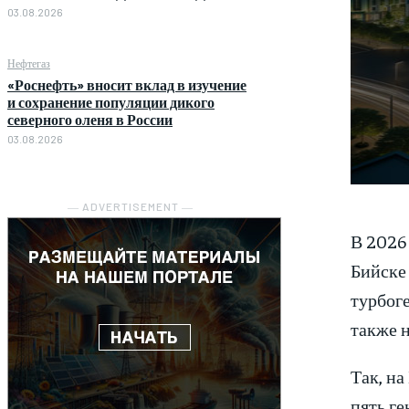
03.08.2026
Нефтегаз
«Роснефть» вносит вклад в изучение
и сохранение популяции дикого
северного оленя в России
03.08.2026
― ADVERTISEMENT ―
В 2026
Бийске 
турбоге
также н
Так, на
пять ге