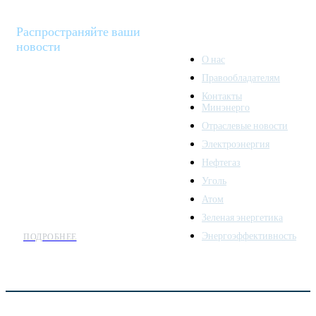
Распространяйте ваши
новости
О нас
Правообладателям
Minenergo News - ваш
Контакты
надежный источник
Минэнерго
последних новостей и
Отраслевые новости
аналитики о развитии
Электроэнергия
топливно-энергетического
комплекса. Мы также
Нефтегаз
предлагаем широкое
Уголь
распространение новостей
Атом
организациям энергетики.
Зеленая энергетика
Энергоэффективность
ПОДРОБНЕЕ