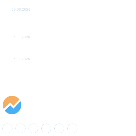
удваивают выпуск продукции и снижают потери
05.08.2026
ТЕХНИЧЕСКОЕ ОБСЛУЖИВАНИЕ КОНВЕРТОРНЫХ
ПОДСТАНЦИЙ ПРОЕКТА «CASA-1000» ОБЕСПЕЧЕНО
ДО 2028 ГОДА
03.08.2026
«Роснефть» вносит вклад в изучение и сохранение
популяции дикого северного оленя в России
03.08.2026