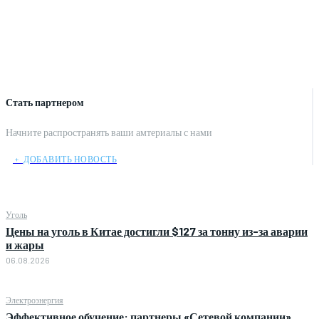
Стать партнером
Начните распространять ваши амтериалы с нами
﹢ ДОБАВИТЬ НОВОСТЬ
Уголь
Цены на уголь в Китае достигли $127 за тонну из-за аварии
и жары
06.08.2026
Электроэнергия
Эффективное обучение: партнеры «Сетевой компании»