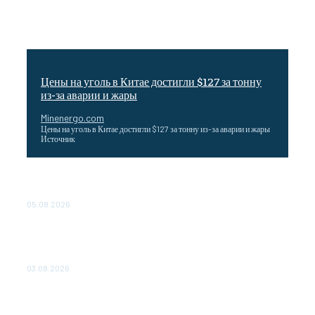
Цены на уголь в Китае достигли $127 за тонну
из-за аварии и жары
Minenergo.com
Цены на уголь в Китае достигли $127 за тонну из-за аварии и жары
Источник
Эффективное обучение: партнеры «Сетевой компании»
удваивают выпуск продукции и снижают потери
05.08.2026
ТЕХНИЧЕСКОЕ ОБСЛУЖИВАНИЕ КОНВЕРТОРНЫХ
ПОДСТАНЦИЙ ПРОЕКТА «CASA-1000» ОБЕСПЕЧЕНО
ДО 2028 ГОДА
03.08.2026
«Роснефть» вносит вклад в изучение и сохранение
популяции дикого северного оленя в России