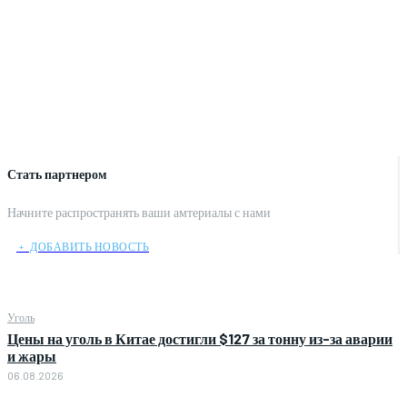
Стать партнером
Начните распространять ваши амтериалы с нами
﹢ ДОБАВИТЬ НОВОСТЬ
Уголь
Цены на уголь в Китае достигли $127 за тонну из-за аварии
и жары
06.08.2026