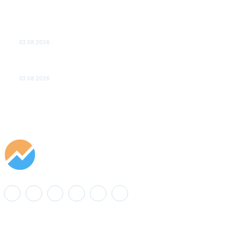
ТЕХНИЧЕСКОЕ ОБСЛУЖИВАНИЕ КОНВЕРТОРНЫХ
ПОДСТАНЦИЙ ПРОЕКТА «CASA-1000» ОБЕСПЕЧЕНО
ДО 2028 ГОДА
03.08.2026
«Роснефть» вносит вклад в изучение и сохранение
популяции дикого северного оленя в России
03.08.2026