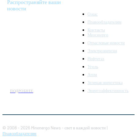
Распространяйте ваши
новости
О нас
Правообладателям
Minenergo News - ваш
Контакты
надежный источник
Минэнерго
последних новостей и
Отраслевые новости
аналитики о развитии
Электроэнергия
топливно-энергетического
комплекса. Мы также
Нефтегаз
предлагаем широкое
Уголь
распространение новостей
Атом
организациям энергетики.
Зеленая энергетика
Энергоэффективность
ПОДРОБНЕЕ
© 2008 - 2026 Minenergo News - свет в каждой новости |
Правообладателям