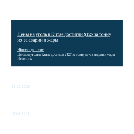
Цены на уголь в Китае достигли $127 за тонну
из-за аварии и жары
Minenergo.com
Цены на уголь в Китае достигли $127 за тонну из-за аварии и жары
Источник
Эффективное обучение: партнеры «Сетевой компании»
удваивают выпуск продукции и снижают потери
05.08.2026
ТЕХНИЧЕСКОЕ ОБСЛУЖИВАНИЕ КОНВЕРТОРНЫХ
ПОДСТАНЦИЙ ПРОЕКТА «CASA-1000» ОБЕСПЕЧЕНО
ДО 2028 ГОДА
03.08.2026
«Роснефть» вносит вклад в изучение и сохранение
популяции дикого северного оленя в России