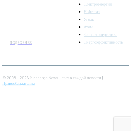
Электроэнергия
топливно-энергетического
комплекса. Мы также
Нефтегаз
предлагаем широкое
Уголь
распространение новостей
Атом
организациям энергетики.
Зеленая энергетика
Энергоэффективность
ПОДРОБНЕЕ
© 2008 - 2026 Minenergo News - свет в каждой новости |
Правообладателям