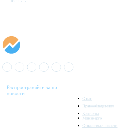
03.08.2026
Распространяйте ваши
новости
О нас
Правообладателям
Minenergo News - ваш
Контакты
надежный источник
Минэнерго
последних новостей и
Отраслевые новости
аналитики о развитии