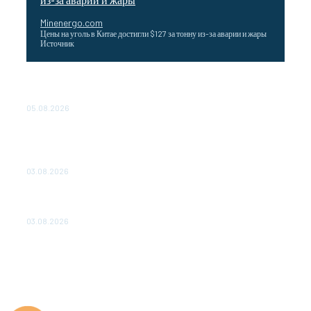
Minenergo.com
Цены на уголь в Китае достигли $127 за тонну из-за аварии и жары
Источник
Эффективное обучение: партнеры «Сетевой компании»
удваивают выпуск продукции и снижают потери
05.08.2026
ТЕХНИЧЕСКОЕ ОБСЛУЖИВАНИЕ КОНВЕРТОРНЫХ
ПОДСТАНЦИЙ ПРОЕКТА «CASA-1000» ОБЕСПЕЧЕНО
ДО 2028 ГОДА
03.08.2026
«Роснефть» вносит вклад в изучение и сохранение
популяции дикого северного оленя в России
03.08.2026