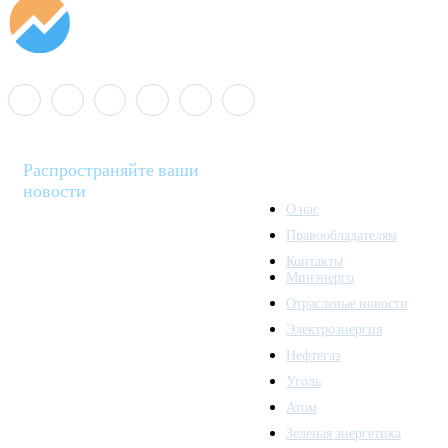
Распространяйте ваши
новости
О нас
Правообладателям
Minenergo News - ваш
Контакты
надежный источник
Минэнерго
последних новостей и
Отраслевые новости
аналитики о развитии
Электроэнергия
топливно-энергетического
комплекса. Мы также
Нефтегаз
предлагаем широкое
Уголь
распространение новостей
Атом
организациям энергетики.
Зеленая энергетика