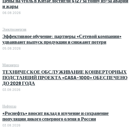
Цены на уголь в Китае достигли $127 за тонну из-за аварии
и жары
06.08.2026
Электроэнергия
Эффективное обучение: партнеры «Сетевой компании»
удваивают выпуск продукции и снижают потери
05.08.2026
Минэнерго
ТЕХНИЧЕСКОЕ ОБСЛУЖИВАНИЕ КОНВЕРТОРНЫХ
ПОДСТАНЦИЙ ПРОЕКТА «CASA-1000» ОБЕСПЕЧЕНО
ДО 2028 ГОДА
03.08.2026
Нефтегаз
«Роснефть» вносит вклад в изучение и сохранение
популяции дикого северного оленя в России
03.08.2026