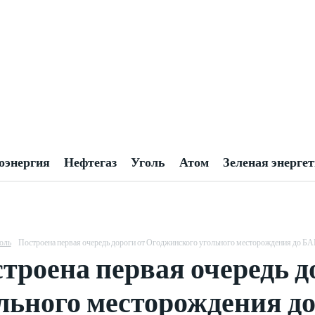
оэнергия
Нефтегаз
Уголь
Атом
Зеленая энерге
оль
Построена первая очередь дороги от Огоджинского угольного месторождения до Б
троена первая очередь д
льного месторождения д