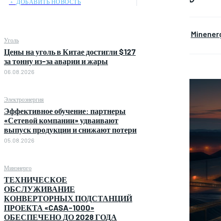
﹢ ДОБАВИТЬ НОВОСТЬ
Minener
Уголь
Цены на уголь в Китае достигли $127
за тонну из-за аварии и жары
06.08.2026
Электроэнергия
Эффективное обучение: партнеры
«Сетевой компании» удваивают
выпуск продукции и снижают потери
05.08.2026
Минэнерго
ТЕХНИЧЕСКОЕ
ОБСЛУЖИВАНИЕ
КОНВЕРТОРНЫХ ПОДСТАНЦИЙ
ПРОЕКТА «CASA-1000»
ОБЕСПЕЧЕНО ДО 2028 ГОДА