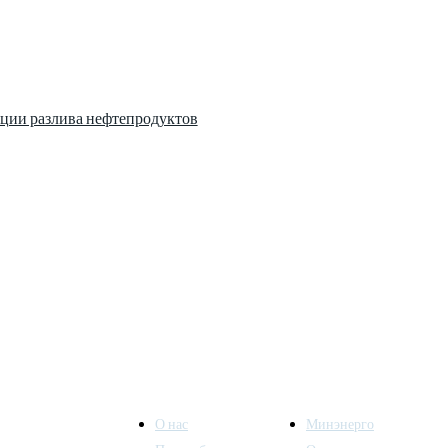
ции разлива нефтепродуктов
О нас
Минэнерго