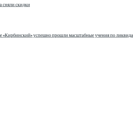
а сняли скидки
зе «Кирбинский» успешно прошли масштабные учения по ликвида