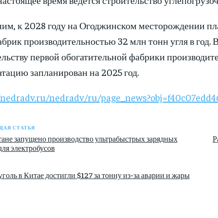
им, к 2028 году на Огоджинском месторождении пла
брик производительностью 32 млн тонн угля в год. 
льству первой обогатительной фабрики производител
тацию запланирован на 2025 год.
//nedradv.ru/nedradv/ru/page_news?obj=f40c07edd4
АЯ СТАТЬЯ
тане запущено производство ультрабыстрых зарядных
Р
для электробусов
голь в Китае достигли $127 за тонну из-за аварии и жары