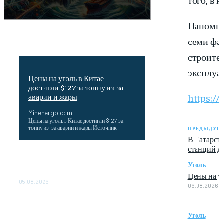
Напомн
семи фа
строите
эксплуа
Цены на уголь в Китае
достигли $127 за тонну из-за
https:
аварии и жары
Minenergo.com
Цены на уголь в Китае достигли $127 за
тонну из-за аварии и жары Источник
ПРЕДЫДУЩ
В Татарс
станций 
Эффективное обучение: партнеры
«Сетевой компании» удваивают выпуск
Уголь
продукции и снижают потери
Цены на у
05.08.2026
06.08.2026
ТЕХНИЧЕСКОЕ ОБСЛУЖИВАНИЕ
КОНВЕРТОРНЫХ ПОДСТАНЦИЙ
Уголь
ПРОЕКТА «CASA-1000»