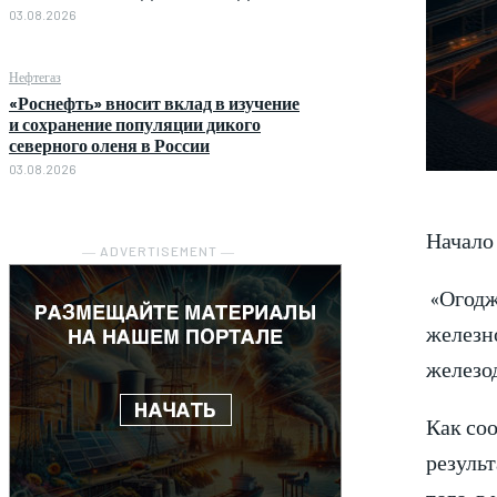
03.08.2026
Нефтегаз
«Роснефть» вносит вклад в изучение
и сохранение популяции дикого
северного оленя в России
03.08.2026
Начало 
― ADVERTISEMENT ―
«Огоджи
железн
железо
Как соо
результ
того, в