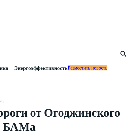
тика
Энергоэффективность
Разместить новость
АМа
ороги от Огоджинского
о БАМа