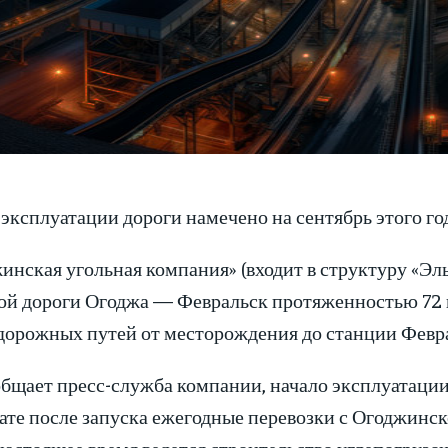
эксплуатации дороги намечено на сентябрь этого год
нская угольная компания» (входит в структуру «Эль
ой дороги Огоджа — Февральск протяженностью 72 к
дорожных путей от месторождения до станции Февра
бщает пресс-служба компании, начало эксплуатации 
ате после запуска ежегодные перевозки с Огоджинск
 настоящее время ведется строительство углепогрузо