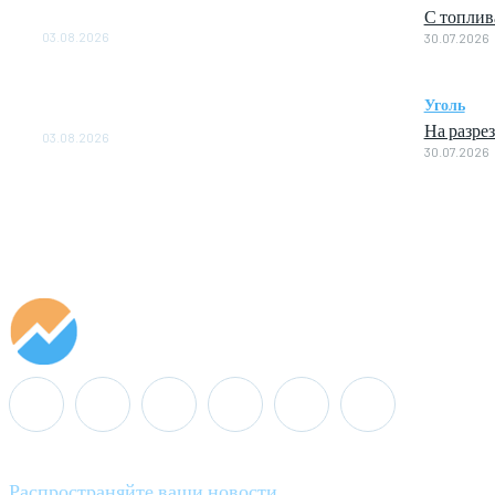
С топлив
ОБЕСПЕЧЕНО ДО 2028 ГОДА
03.08.2026
30.07.2026
«Роснефть» вносит вклад в изучение и
сохранение популяции дикого северного
Уголь
оленя в России
На разре
03.08.2026
30.07.2026
Распространяйте ваши новости