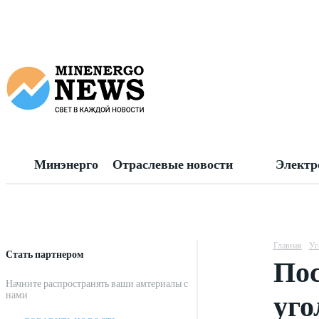
Минэнерго
Отраслевые новости
Электр
Главная
Уг
Стать партнером
Пос
Начните распространять ваши амтериалы с
уго
нами