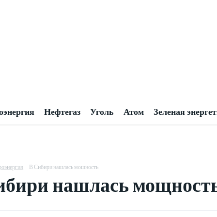
оэнергия
Нефтегаз
Уголь
Атом
Зеленая энерге
роэнергия
В Сибири нашлась мощность
ибири нашлась мощност