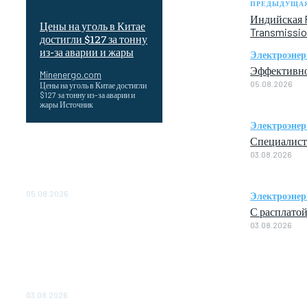
ПРЕДЫДУЩАЯ
Индийская R
Цены на уголь в Китае
Transmissi
достигли $127 за тонну
из-за аварии и жары
Электроэнер
Эффективно
Minenergo.com
05.08.2026
Цены на уголь в Китае достигли
$127 за тонну из-за аварии и
жары Источник
Электроэнер
Специалист
Эффективное обучение:
03.08.2026
партнеры «Сетевой компании»
удваивают выпуск продукции
и снижают потери
05.08.2026
Электроэнер
С расплато
ТЕХНИЧЕСКОЕ
03.08.2026
ОБСЛУЖИВАНИЕ
КОНВЕРТОРНЫХ
ПОДСТАНЦИЙ ПРОЕКТА
«CASA-1000» ОБЕСПЕЧЕНО
ДО 2028 ГОДА
03.08.2026