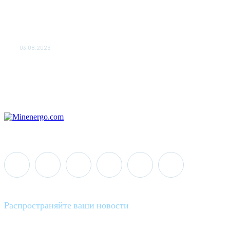
«Роснефть» вносит вклад в
изучение и сохранение
популяции дикого северного
оленя в России
03.08.2026
Распространяйте ваши новости