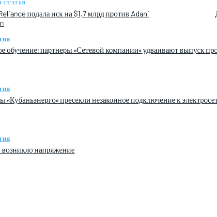
 СТАТЬЯ
eliance подала иск на $1,7 млрд против Adani
on
гия
е обучение: партнеры «Сетевой компании» удваивают выпуск пр
гия
ы «Кубаньэнерго» пресекли незаконное подключение к электрос
гия
й возникло напряжение