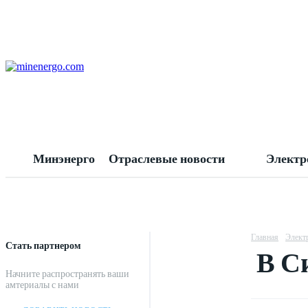
Минэнерго
Отраслевые новости
Электр
Главная
Элект
Стать партнером
В С
Начните распространять ваши
амтериалы с нами