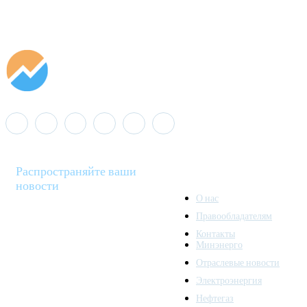
Распространяйте ваши
новости
О нас
Правообладателям
Minenergo News - ваш
Контакты
надежный источник
Минэнерго
последних новостей и
Отраслевые новости
аналитики о развитии
Электроэнергия
топливно-энергетического
комплекса. Мы также
Нефтегаз