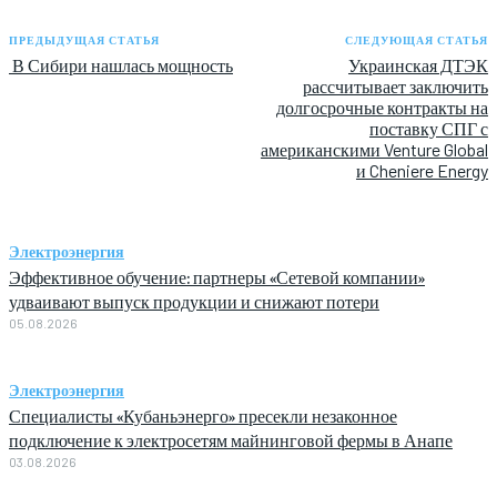
ПРЕДЫДУЩАЯ СТАТЬЯ
СЛЕДУЮЩАЯ СТАТЬЯ
В Сибири нашлась мощность
Украинская ДТЭК
рассчитывает заключить
долгосрочные контракты на
поставку СПГ с
американскими Venture Global
и Cheniere Energy
Электроэнергия
Эффективное обучение: партнеры «Сетевой компании»
удваивают выпуск продукции и снижают потери
05.08.2026
Электроэнергия
Специалисты «Кубаньэнерго» пресекли незаконное
подключение к электросетям майнинговой фермы в Анапе
03.08.2026