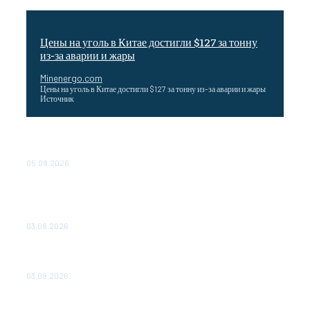
Цены на уголь в Китае достигли $127 за тонну
из-за аварии и жары
Minenergo.com
Цены на уголь в Китае достигли $127 за тонну из-за аварии и жары
Источник
Эффективное обучение: партнеры «Сетевой компании»
удваивают выпуск продукции и снижают потери
05.08.2026
ТЕХНИЧЕСКОЕ ОБСЛУЖИВАНИЕ КОНВЕРТОРНЫХ
ПОДСТАНЦИЙ ПРОЕКТА «CASA-1000» ОБЕСПЕЧЕНО
ДО 2028 ГОДА
03.08.2026
«Роснефть» вносит вклад в изучение и сохранение
популяции дикого северного оленя в России
03.08.2026