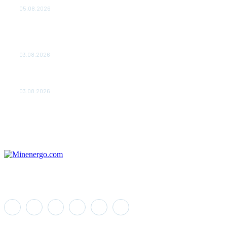
05.08.2026
ТЕХНИЧЕСКОЕ ОБСЛУЖИВАНИЕ КОНВЕРТОРНЫХ
ПОДСТАНЦИЙ ПРОЕКТА «CASA-1000» ОБЕСПЕЧЕНО
ДО 2028 ГОДА
03.08.2026
«Роснефть» вносит вклад в изучение и сохранение
популяции дикого северного оленя в России
03.08.2026