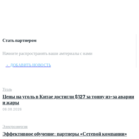
Стать партнером
Начните распространять ваши амтериалы с нами
﹢ ДОБАВИТЬ НОВОСТЬ
Уголь
Цены на уголь в Китае достигли $127 за тонну из-за аварии
и жары
06.08.2026
Электроэнергия
Эффективное обучение: партнеры «Сетевой компании»