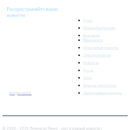
Распространяйте ваши
новости
О нас
Правообладателям
Minenergo News - ваш
Контакты
надежный источник
Минэнерго
последних новостей и
Отраслевые новости
аналитики о развитии
Электроэнергия
топливно-энергетического
комплекса. Мы также
Нефтегаз
предлагаем широкое
Уголь
распространение новостей
Атом
организациям энергетики.
Зеленая энергетика
Энергоэффективность
ПОДРОБНЕЕ
© 2008 - 2026 Minenergo News - свет в каждой новости |