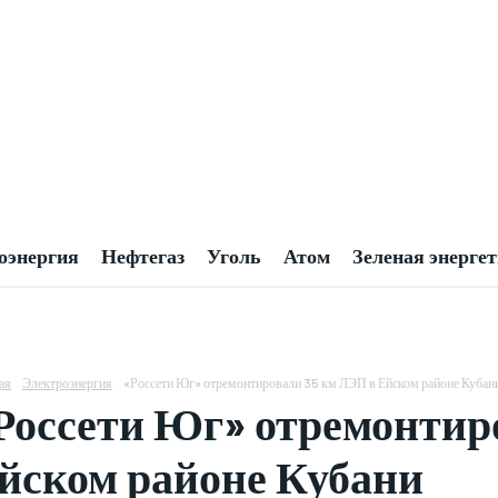
оэнергия
Нефтегаз
Уголь
Атом
Зеленая энерге
ая
Электроэнергия
«Россети Юг» отремонтировали 35 км ЛЭП в Ейском районе Кубан
Россети Юг» отремонтир
йском районе Кубани