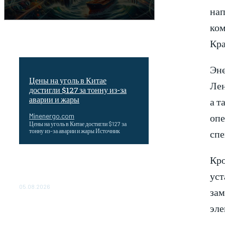
нап
ком
Кра
Эн
Цены на уголь в Китае
Лен
достигли $127 за тонну из-за
аварии и жары
а т
опе
Minenergo.com
Цены на уголь в Китае достигли $127 за
спе
тонну из-за аварии и жары Источник
Кро
Эффективное обучение: партнеры
«Сетевой компании» удваивают выпуск
уст
продукции и снижают потери
05.08.2026
зам
ТЕХНИЧЕСКОЕ ОБСЛУЖИВАНИЕ
эле
КОНВЕРТОРНЫХ ПОДСТАНЦИЙ
ПРОЕКТА «CASA-1000»