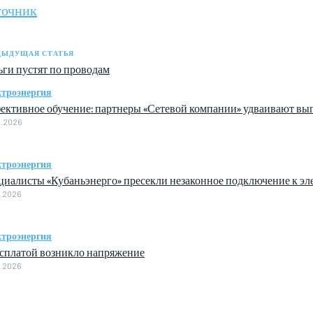
точник
ДЫДУЩАЯ СТАТЬЯ
ги пустят по проводам
троэнергия
ективное обучение: партнеры «Сетевой компании» удваивают вы
8.2026
троэнергия
циалисты «Кубаньэнерго» пресекли незаконное подключение к э
8.2026
троэнергия
асплатой возникло напряжение
8.2026