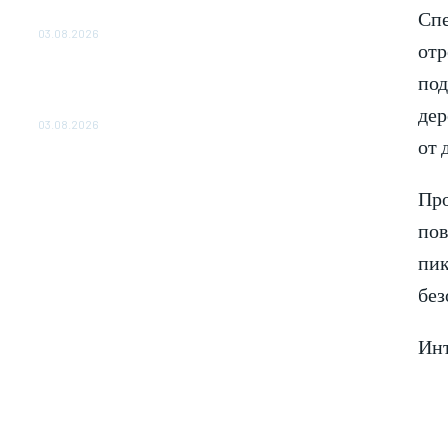
Сп
ОБЕСПЕЧЕНО ДО 2028 ГОДА
03.08.2026
отр
«Роснефть» вносит вклад в изучение и
под
сохранение популяции дикого северного
оленя в России
дер
03.08.2026
от 
Пр
пов
пик
без
Инт