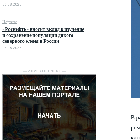
03.08.2026
Нефтегаз
«Роснефть» вносит вклад в изучение
и сохранение популяции дикого
северного оленя в России
03.08.2026
― ADVERTISEMENT ―
В р
рем
кап