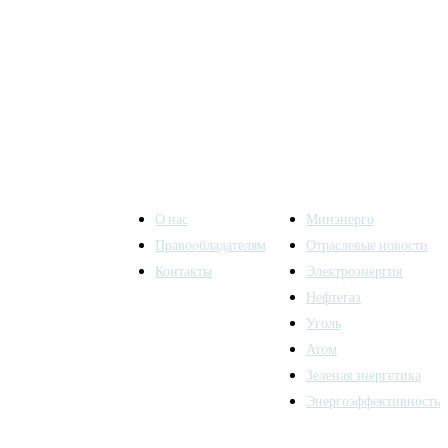
О нас
Минэнерго
Правообладателям
Отраслевые новости
Контакты
Электроэнергия
ы также
Нефтегаз
Уголь
Атом
Зеленая энергетика
Энергоэффективность