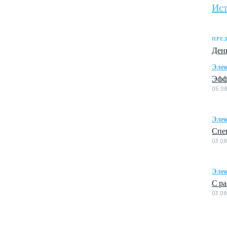
Ис
ПРЕ
День
Элек
Эфф
05.0
Элек
Спе
03.0
Элек
С р
03.0