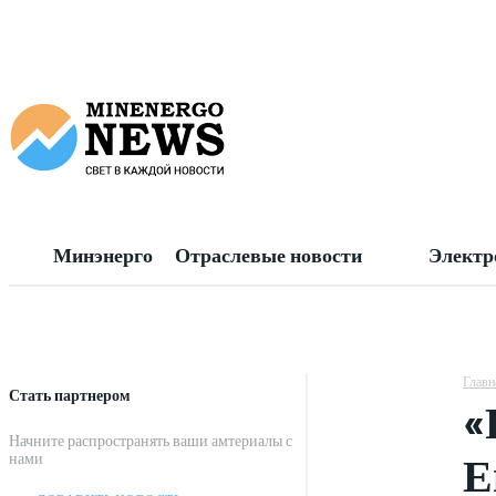
Минэнерго
Отраслевые новости
Электр
Главн
Стать партнером
«
Начните распространять ваши амтериалы с
Е
нами