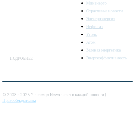
надежный источник
Минэнерго
последних новостей и
Отраслевые новости
аналитики о развитии
Электроэнергия
топливно-энергетического
комплекса. Мы также
Нефтегаз
предлагаем широкое
Уголь
распространение новостей
Атом
организациям энергетики.
Зеленая энергетика
Энергоэффективность
ПОДРОБНЕЕ
© 2008 - 2026 Minenergo News - свет в каждой новости |
Правообладателям