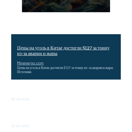
Цены на уголь в Китае достигли $127 за тонну
из-за аварии и жары
Minenergo.com
Цены на уголь в Китае достигли $127 за тонну из-за аварии и жары
Источник
Эффективное обучение: партнеры «Сетевой компании»
удваивают выпуск продукции и снижают потери
05.08.2026
ТЕХНИЧЕСКОЕ ОБСЛУЖИВАНИЕ КОНВЕРТОРНЫХ
ПОДСТАНЦИЙ ПРОЕКТА «CASA-1000» ОБЕСПЕЧЕНО
ДО 2028 ГОДА
03.08.2026