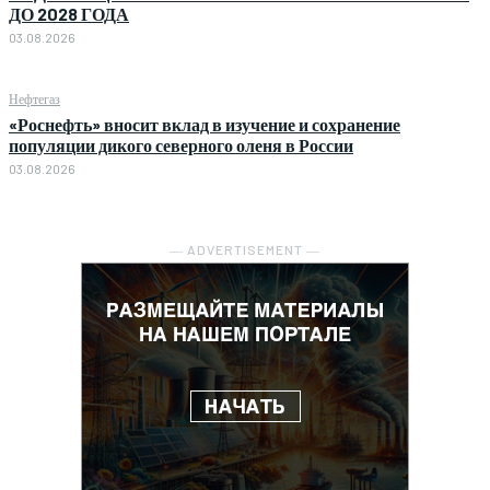
ДО 2028 ГОДА
03.08.2026
Нефтегаз
«Роснефть» вносит вклад в изучение и сохранение
популяции дикого северного оленя в России
03.08.2026
― ADVERTISEMENT ―