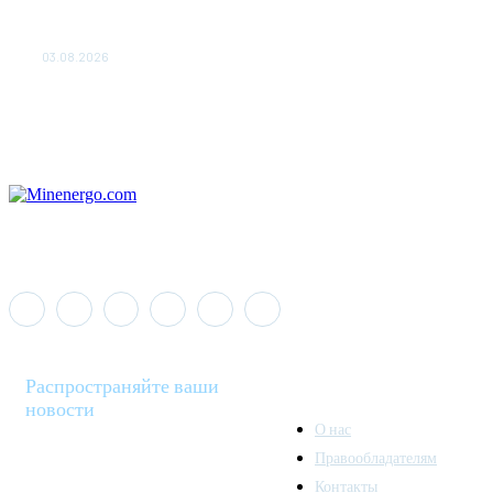
«Роснефть» вносит вклад в изучение и сохранение
популяции дикого северного оленя в России
03.08.2026
Распространяйте ваши
новости
О нас
Правообладателям
Minenergo News - ваш
Контакты