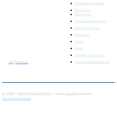
Правообладателям
Minenergo News - ваш
Контакты
надежный источник
Минэнерго
последних новостей и
Отраслевые новости
аналитики о развитии
Электроэнергия
топливно-энергетического
комплекса. Мы также
Нефтегаз
предлагаем широкое
Уголь
распространение новостей
Атом
организациям энергетики.
Зеленая энергетика
Энергоэффективность
ПОДРОБНЕЕ
© 2008 - 2026 Minenergo News - свет в каждой новости |
Правообладателям