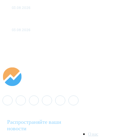
ДО 2028 ГОДА
03.08.2026
«Роснефть» вносит вклад в изучение и сохранение
популяции дикого северного оленя в России
03.08.2026
Распространяйте ваши
новости
О нас