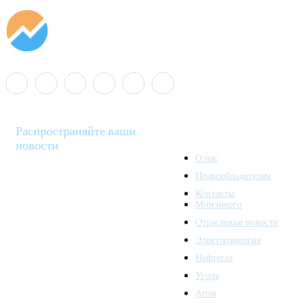
Распространяйте ваши
новости
О нас
Правообладателям
Minenergo News - ваш
Контакты
надежный источник
Минэнерго
последних новостей и
Отраслевые новости
аналитики о развитии
Электроэнергия
топливно-энергетического
комплекса. Мы также
Нефтегаз
предлагаем широкое
Уголь
распространение новостей
Атом
организациям энергетики.