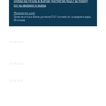
Цены на уголь в Китае достигли $127 за тонну
из-за аварии и жары
Minenergo.com
Цены на уголь в Китае достигли $127 за тонну из-за аварии и жары
Источник
Эффективное обучение: партнеры «Сетевой компании»
удваивают выпуск продукции и снижают потери
05.08.2026
ТЕХНИЧЕСКОЕ ОБСЛУЖИВАНИЕ КОНВЕРТОРНЫХ
ПОДСТАНЦИЙ ПРОЕКТА «CASA-1000» ОБЕСПЕЧЕНО
ДО 2028 ГОДА
03.08.2026
«Роснефть» вносит вклад в изучение и сохранение
популяции дикого северного оленя в России
03.08.2026