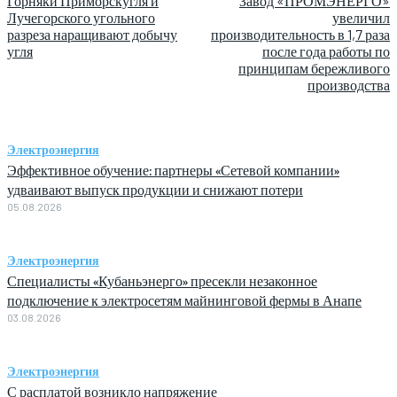
Горняки Приморскугля и
Завод «ПРОМЭНЕРГО»
Лучегорского угольного
увеличил
разреза наращивают добычу
производительность в 1,7 раза
угля
после года работы по
принципам бережливого
производства
Электроэнергия
Эффективное обучение: партнеры «Сетевой компании»
удваивают выпуск продукции и снижают потери
05.08.2026
Электроэнергия
Специалисты «Кубаньэнерго» пресекли незаконное
подключение к электросетям майнинговой фермы в Анапе
03.08.2026
Электроэнергия
С расплатой возникло напряжение