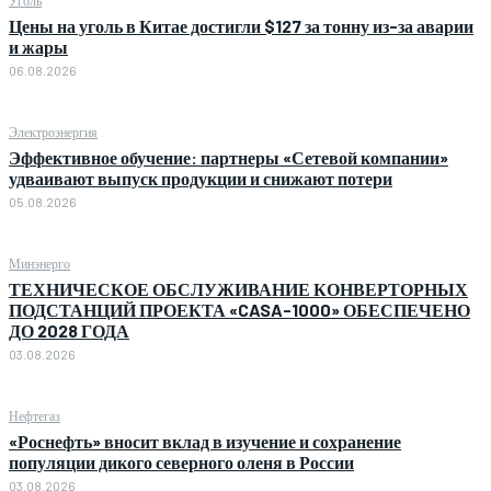
Цены на уголь в Китае достигли $127 за тонну из-за аварии
и жары
06.08.2026
Электроэнергия
Эффективное обучение: партнеры «Сетевой компании»
удваивают выпуск продукции и снижают потери
05.08.2026
Минэнерго
ТЕХНИЧЕСКОЕ ОБСЛУЖИВАНИЕ КОНВЕРТОРНЫХ
ПОДСТАНЦИЙ ПРОЕКТА «CASA-1000» ОБЕСПЕЧЕНО
ДО 2028 ГОДА
03.08.2026
Нефтегаз
«Роснефть» вносит вклад в изучение и сохранение
популяции дикого северного оленя в России
03.08.2026