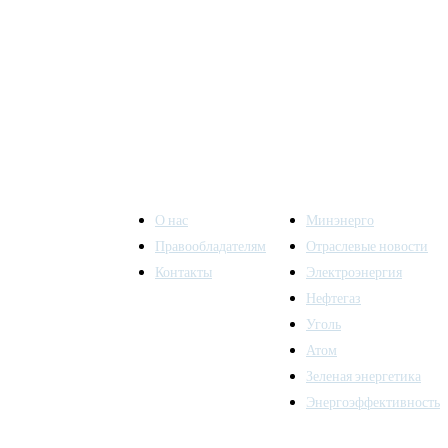
О нас
Минэнерго
Правообладателям
Отраслевые новости
Контакты
Электроэнергия
ы также
Нефтегаз
Уголь
Атом
Зеленая энергетика
Энергоэффективность