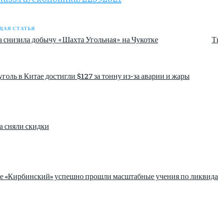
АЯ СТАТЬЯ
за снизила добычу «Шахта Угольная» на Чукотке
Т
голь в Китае достигли $127 за тонну из-за аварии и жары
а сняли скидки
зе «Кирбинский» успешно прошли масштабные учения по ликвида