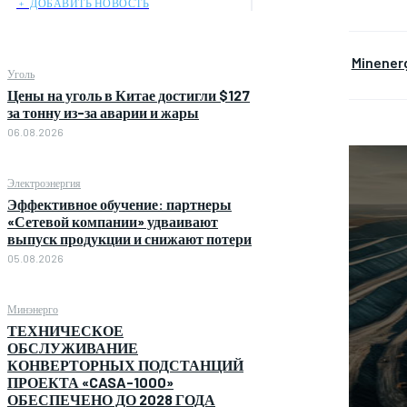
﹢ ДОБАВИТЬ НОВОСТЬ
Minener
Уголь
Цены на уголь в Китае достигли $127
за тонну из-за аварии и жары
06.08.2026
Электроэнергия
Эффективное обучение: партнеры
«Сетевой компании» удваивают
выпуск продукции и снижают потери
05.08.2026
Минэнерго
ТЕХНИЧЕСКОЕ
ОБСЛУЖИВАНИЕ
КОНВЕРТОРНЫХ ПОДСТАНЦИЙ
ПРОЕКТА «CASA-1000»
ОБЕСПЕЧЕНО ДО 2028 ГОДА