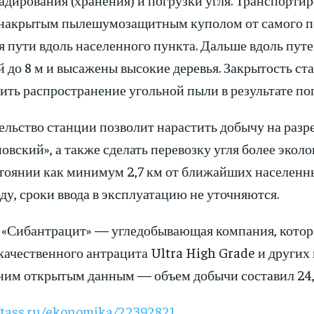
 накрытым пылешумозащитным куполом от самого по
я пути вдоль населенного пункта. Дальше вдоль пу
 до 8 м и высажены высокие деревья. Закрытость ст
ить распространение угольной пыли в результате по
ельство станции позволит нарастить добычу на раз
вский», а также сделать перевозку угля более эколо
стоянии как минимум 2,7 км от ближайших населенны
ду, сроки ввода в эксплуатацию не уточняются.
 «Сибантрацит» — угледобывающая компания, котор
ачественного антрацита Ultra High Grade и других 
ним открытым данным — объем добычи составил 24,
//tass.ru/ekonomika/22392821