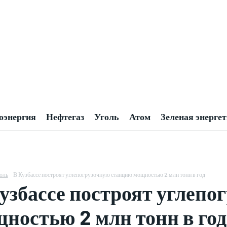
оэнергия
Нефтегаз
Уголь
Атом
Зеленая энерге
оль
В Кузбассе построят углепогрузочную станцию мощностью 2 млн тонн в год
узбассе построят углеп
ностью 2 млн тонн в год