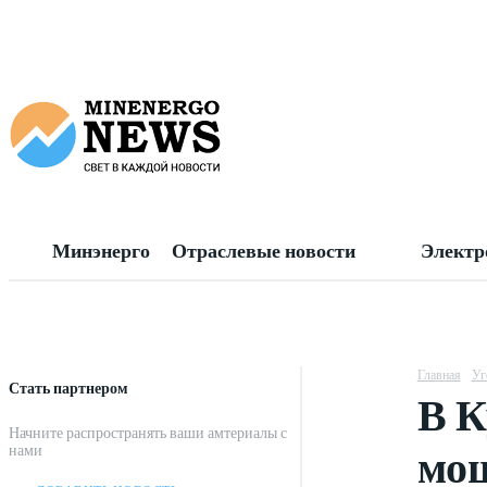
Минэнерго
Отраслевые новости
Электр
Главная
Уг
Стать партнером
В К
Начните распространять ваши амтериалы с
мощ
нами