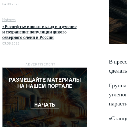
03.08.2026
Нефтегаз
«Роснефть» вносит вклад в изучение
и сохранение популяции дикого
северного оленя в России
03.08.2026
В пресс
― ADVERTISEMENT ―
сделать
Группа
углепог
нараст
«Станци
для скл