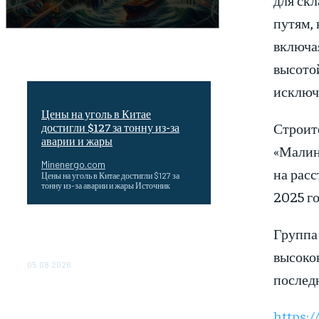
путям,
включа
высотой
исключ
Цены на уголь в Китае
Строит
достигли $127 за тонну из-за
аварии и жары
«Малино
Minenergo.com
на рас
Цены на уголь в Китае достигли $127 за
тонну из-за аварии и жары Источник
2025 го
Эффективное обучение: партнеры
Группа
«Сетевой компании» удваивают выпуск
продукции и снижают потери
высокок
05.08.2026
послед
ТЕХНИЧЕСКОЕ ОБСЛУЖИВАНИЕ
КОНВЕРТОРНЫХ ПОДСТАНЦИЙ
https:
ПРОЕКТА «CASA-1000»