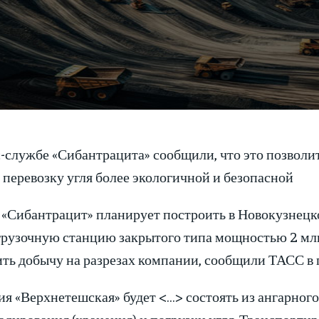
-службе «Сибантрацита» сообщили, что это позволит
 перевозку угля более экологичной и безопасной
 «Сибантрацит» планирует построить в Новокузнец
рузочную станцию закрытого типа мощностью 2 млн 
ить добычу на разрезах компании, сообщили ТАСС в 
я «Верхнетешская» будет <…> состоять из ангарног
адирования (хранения) и погрузки угля. Транспорт