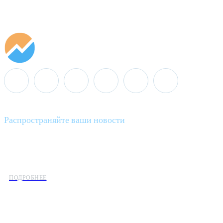
Распространяйте ваши новости
Minenergo News - ваш надежный источник последних новостей 
предлагаем широкое распространение новостей организациям э
ПОДРОБНЕЕ