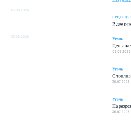
ОБЕСПЕЧЕНО ДО 2028 ГОДА
03.08.2026
ПРЕДЫДУЩ
«Роснефть» вносит вклад в изучение и
В два ра
сохранение популяции дикого северного
оленя в России
03.08.2026
Уголь
Цены на у
06.08.2026
Уголь
С топлив
30.07.2026
Уголь
На разре
30.07.2026