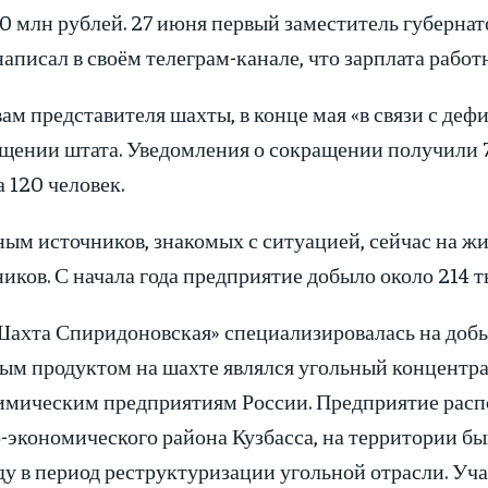
0 млн рублей. 27 июня первый заместитель губерна
аписал в своём телеграм-канале, что зарплата рабо
ам представителя шахты, в конце мая «в связи с д
ащении штата. Уведомления о сокращении получили 
 120 человек.
ным источников, знакомых с ситуацией, сейчас на ж
иков. С начала года предприятие добыло около 214 т
ахта Спиридоновская» специализировалась на добы
ым продуктом на шахте являлся угольный концентра
имическим предприятиям России. Предприятие распо
о-экономического района Кузбасса, на территории б
ду в период реструктуризации угольной отрасли. У