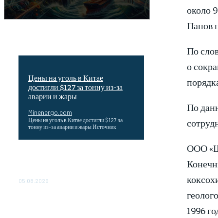
около 9
Панов н
По слов
о сокр
Цены на уголь в Китае
порядка
достигли $127 за тонну из-за
аварии и жары
По дан
Minenergo.com
сотрудн
Цены на уголь в Китае достигли $127 за
тонну из-за аварии и жары Источник
ООО «Ш
Эффективное обучение: партнеры
Конечн
«Сетевой компании» удваивают выпуск
продукции и снижают потери
коксох
05.08.2026
геолог
ТЕХНИЧЕСКОЕ ОБСЛУЖИВАНИЕ
КОНВЕРТОРНЫХ ПОДСТАНЦИЙ
1996 го
ПРОЕКТА «CASA-1000»