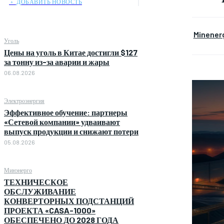
﹢ ДОБАВИТЬ НОВОСТЬ
Minener
Уголь
Цены на уголь в Китае достигли $127
за тонну из-за аварии и жары
06.08.2026
Электроэнергия
Эффективное обучение: партнеры
«Сетевой компании» удваивают
выпуск продукции и снижают потери
05.08.2026
Минэнерго
ТЕХНИЧЕСКОЕ
ОБСЛУЖИВАНИЕ
КОНВЕРТОРНЫХ ПОДСТАНЦИЙ
ПРОЕКТА «CASA-1000»
ОБЕСПЕЧЕНО ДО 2028 ГОДА