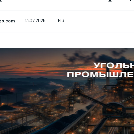
143
go.com
13.07.2025