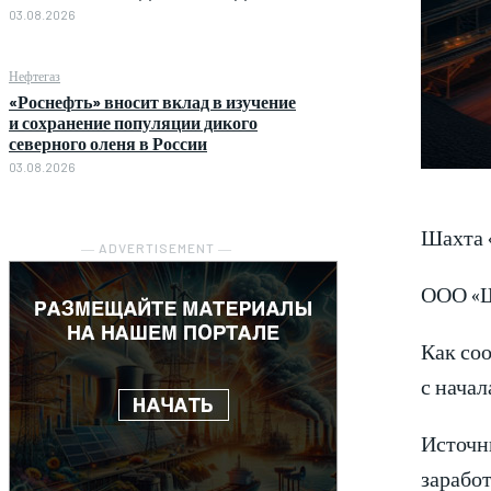
03.08.2026
Нефтегаз
«Роснефть» вносит вклад в изучение
и сохранение популяции дикого
северного оленя в России
03.08.2026
Шахта «
― ADVERTISEMENT ―
ООО «Ша
Как соо
с начал
Источн
зарабо