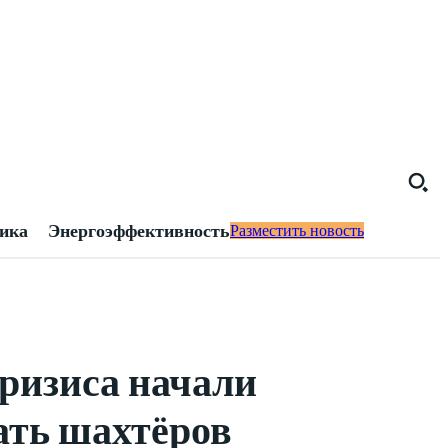
тика
Энергоэффективность
Разместить новость
кризиса начали
ать шахтёров