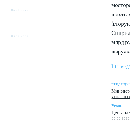
местор
ОБЕСПЕЧЕНО ДО 2028 ГОДА
03.08.2026
шахты «
«Роснефть» вносит вклад в изучение и
(вторую
сохранение популяции дикого северного
Спирид
оленя в России
03.08.2026
млрд ру
выручка
https:/
ПРЕДЫДУЩ
Минэнерг
угольных
Уголь
Цены на у
06.08.2026