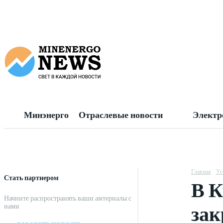
Минэнерго
Отраслевые новости
Электр
Главная
Уг
Стать партнером
В К
Начните распространять ваши амтериалы с
зак
нами