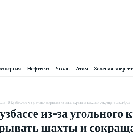
оэнергия
Нефтегаз
Уголь
Атом
Зеленая энерге
оль
В Кузбассе из-за угольного кризиса начали закрывать шахты и сокращать шахтёров
узбассе из-за угольного 
рывать шахты и сокращ