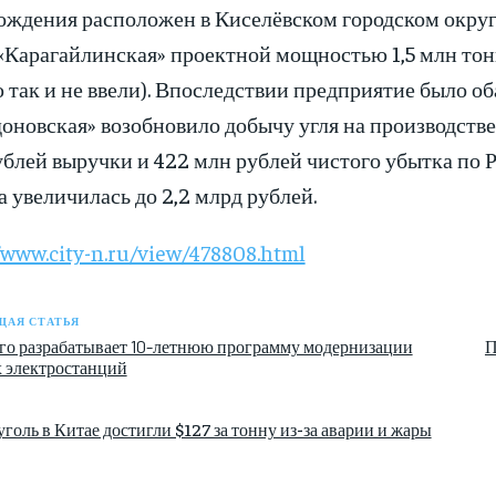
ождения расположен в Киселёвском городском округе
Карагайлинская» проектной мощностью 1,5 млн тонн 
 так и не ввели). Впоследствии предприятие было 
оновская» возобновило добычу угля на производстве
блей выручки и 422 млн рублей чистого убытка по РС
 увеличилась до 2,2 млрд рублей.
/www.city-n.ru/view/478808.html
АЯ СТАТЬЯ
о разрабатывает 10-летнюю программу модернизации
П
 электростанций
голь в Китае достигли $127 за тонну из-за аварии и жары