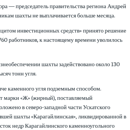
тора — председатель правительства региона Андрей
тникам шахты не выплачивается больше месяца.
ефицитом инвестиционных средств» принято решение
760 работников, к настоящему времени уволилось
изнеобеспечении шахты задействовано около 130
ысяч тонн угля.
че каменного угля подземным способом.
т марки «Ж» (жирный), поставляемый
ложено в северо-западной части Ускатского
ывшей шахты «Карагайлинская», ликвидированной в
часток недр Карагайлинского каменноугольного