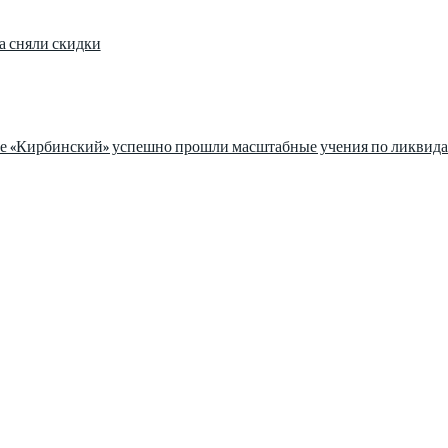
а сняли скидки
зе «Кирбинский» успешно прошли масштабные учения по ликвида