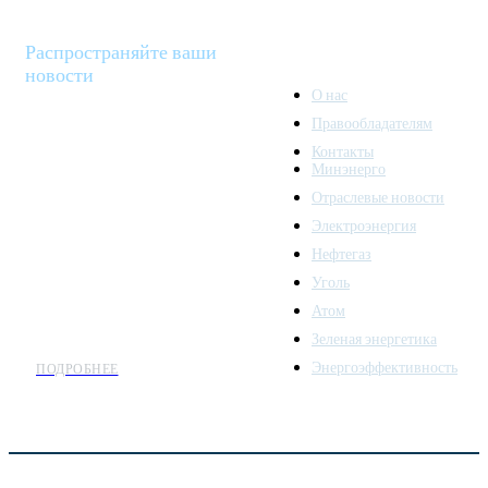
Распространяйте ваши
новости
О нас
Правообладателям
Minenergo News - ваш
Контакты
надежный источник
Минэнерго
последних новостей и
Отраслевые новости
аналитики о развитии
Электроэнергия
топливно-энергетического
комплекса. Мы также
Нефтегаз
предлагаем широкое
Уголь
распространение новостей
Атом
организациям энергетики.
Зеленая энергетика
Энергоэффективность
ПОДРОБНЕЕ