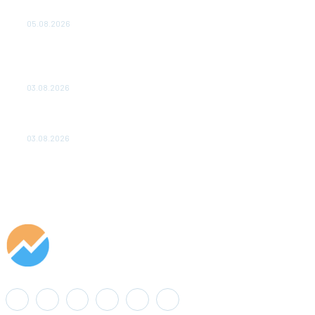
удваивают выпуск продукции и снижают потери
05.08.2026
ТЕХНИЧЕСКОЕ ОБСЛУЖИВАНИЕ КОНВЕРТОРНЫХ
ПОДСТАНЦИЙ ПРОЕКТА «CASA-1000» ОБЕСПЕЧЕНО
ДО 2028 ГОДА
03.08.2026
«Роснефть» вносит вклад в изучение и сохранение
популяции дикого северного оленя в России
03.08.2026