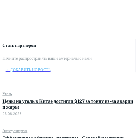
Стать партнером
Начните распространять ваши амтериалы с нами
﹢ ДОБАВИТЬ НОВОСТЬ
Уголь
Цены на уголь в Китае достигли $127 за тонну из-за аварии
и жары
06.08.2026
Электроэнергия
Эффективное обучение: партнеры «Сетевой компании»