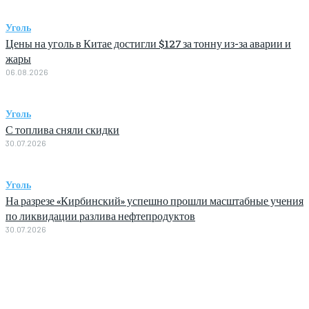
Уголь
Цены на уголь в Китае достигли $127 за тонну из-за аварии и
жары
06.08.2026
Уголь
С топлива сняли скидки
30.07.2026
Уголь
На разрезе «Кирбинский» успешно прошли масштабные учения
по ликвидации разлива нефтепродуктов
30.07.2026