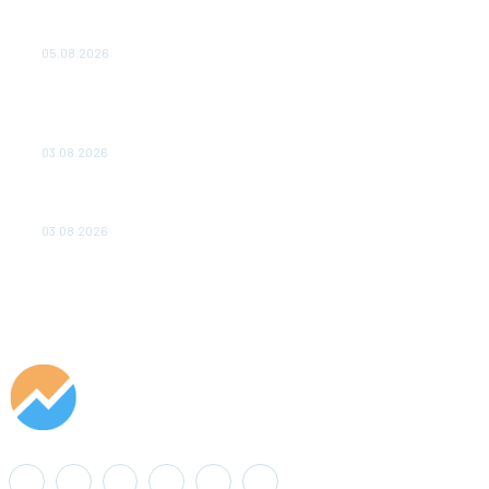
Эффективное обучение: партнеры «Сетевой компании»
удваивают выпуск продукции и снижают потери
05.08.2026
ТЕХНИЧЕСКОЕ ОБСЛУЖИВАНИЕ КОНВЕРТОРНЫХ
ПОДСТАНЦИЙ ПРОЕКТА «CASA-1000» ОБЕСПЕЧЕНО
ДО 2028 ГОДА
03.08.2026
«Роснефть» вносит вклад в изучение и сохранение
популяции дикого северного оленя в России
03.08.2026