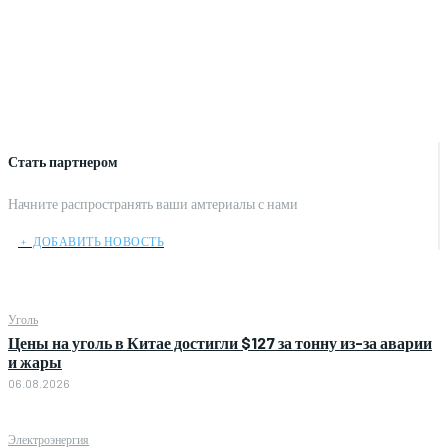
Стать партнером
Начните распространять ваши амтериалы с нами
﹢ ДОБАВИТЬ НОВОСТЬ
Уголь
Цены на уголь в Китае достигли $127 за тонну из-за аварии
и жары
06.08.2026
Электроэнергия