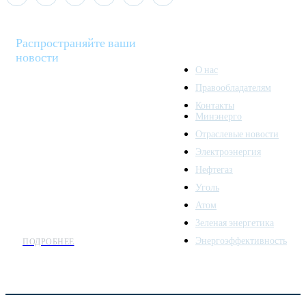
Распространяйте ваши
новости
О нас
Правообладателям
Minenergo News - ваш
Контакты
надежный источник
Минэнерго
последних новостей и
Отраслевые новости
аналитики о развитии
Электроэнергия
топливно-энергетического
комплекса. Мы также
Нефтегаз
предлагаем широкое
Уголь
распространение новостей
Атом
организациям энергетики.
Зеленая энергетика
Энергоэффективность
ПОДРОБНЕЕ