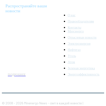
Распространяйте ваши
новости
О нас
Правообладателям
Minenergo News - ваш
Контакты
надежный источник
Минэнерго
последних новостей и
Отраслевые новости
аналитики о развитии
Электроэнергия
топливно-энергетического
комплекса. Мы также
Нефтегаз
предлагаем широкое
Уголь
распространение новостей
Атом
организациям энергетики.
Зеленая энергетика
Энергоэффективность
ПОДРОБНЕЕ
© 2008 - 2026 Minenergo News - свет в каждой новости |