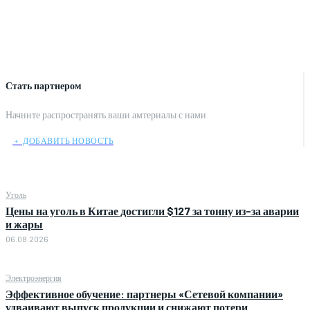
Стать партнером
Начните распространять ваши амтериалы с нами
﹢ ДОБАВИТЬ НОВОСТЬ
Уголь
Цены на уголь в Китае достигли $127 за тонну из-за аварии
и жары
06.08.2026
Электроэнергия
Эффективное обучение: партнеры «Сетевой компании»
удваивают выпуск продукции и снижают потери