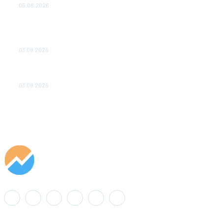
05.08.2026
ТЕХНИЧЕСКОЕ ОБСЛУЖИВАНИЕ КОНВЕРТОРНЫХ
ПОДСТАНЦИЙ ПРОЕКТА «CASA-1000» ОБЕСПЕЧЕНО
ДО 2028 ГОДА
03.08.2026
«Роснефть» вносит вклад в изучение и сохранение
популяции дикого северного оленя в России
03.08.2026