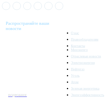
Распространяйте ваши
новости
О нас
Правообладателям
Minenergo News - ваш
Контакты
надежный источник
Минэнерго
последних новостей и
Отраслевые новости
аналитики о развитии
Электроэнергия
топливно-энергетического
комплекса. Мы также
Нефтегаз
предлагаем широкое
Уголь
распространение новостей
Атом
организациям энергетики.
Зеленая энергетика
Энергоэффективность
ПОДРОБНЕЕ