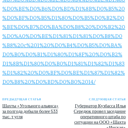
%D0%BE%D0%B6%D0%BD%D1%8B%D0%B5%20
%D0%BF%D0%B5%D1%80%D0%B5%D0%B2%D0
%BE%D0%B7%D0%BA%D0%B8%20%D0%B2%20
%D0%A0%D0%BE%D1%81%D1%81%D0%B8%D0
%B8%20c%201%20%D0%B4%D0%B5%D0%BA%
D0%B0%D0%B1%D1%80%D1%8F%20%D0%B2%
D1%8B%D1%80%D0%B0%D1%81%D1%82%D1%83
%D1%82%20%D0%BF%D0%BE%D1%87%D1%82%
D0%B8%20%D0%BD%D0%B0%2014/
ПРЕДЫДУЩАЯ СТАТЬЯ
СЛЕДУЮЩАЯ СТАТЬЯ
Шахты «Угольного альянса»
Губернатор Кузбасса Илья
за полгода добыли более 533
Середюк провел заседание
тыс. т угля
оперативного штаба по
ситуации на ООО «Шахта
«Инская»