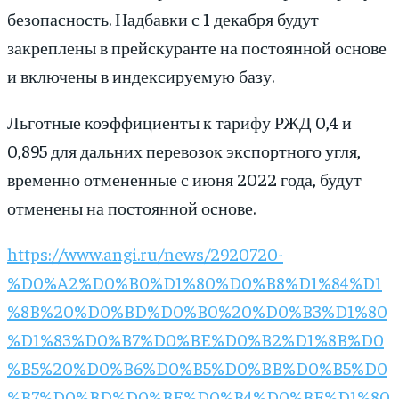
безопасность. Надбавки с 1 декабря будут
закреплены в прейскуранте на постоянной основе
и включены в индексируемую базу.
Льготные коэффициенты к тарифу РЖД 0,4 и
0,895 для дальних перевозок экспортного угля,
временно отмененные с июня 2022 года, будут
отменены на постоянной основе.
https://www.angi.ru/news/2920720-
%D0%A2%D0%B0%D1%80%D0%B8%D1%84%D1
%8B%20%D0%BD%D0%B0%20%D0%B3%D1%80
%D1%83%D0%B7%D0%BE%D0%B2%D1%8B%D0
%B5%20%D0%B6%D0%B5%D0%BB%D0%B5%D0
%B7%D0%BD%D0%BE%D0%B4%D0%BE%D1%80