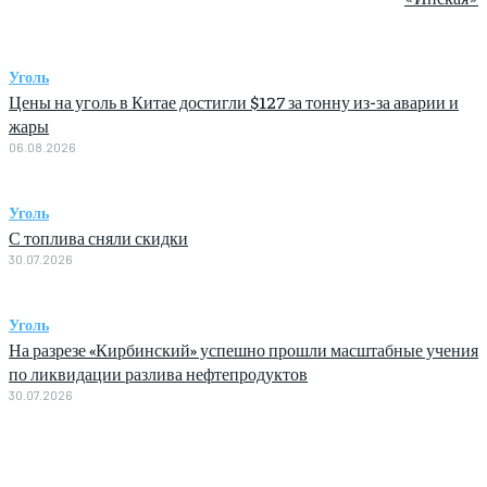
Уголь
Цены на уголь в Китае достигли $127 за тонну из-за аварии и
жары
06.08.2026
Уголь
С топлива сняли скидки
30.07.2026
Уголь
На разрезе «Кирбинский» успешно прошли масштабные учения
по ликвидации разлива нефтепродуктов
30.07.2026