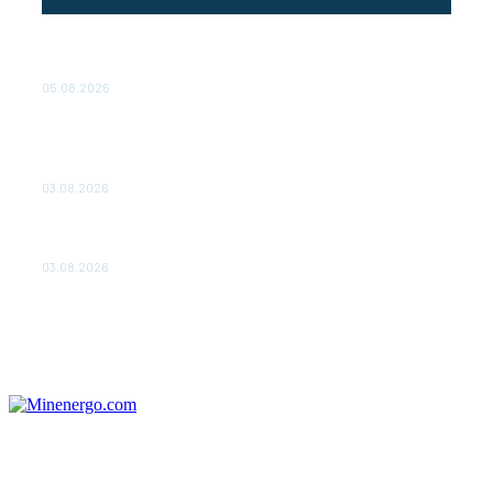
Эффективное обучение: партнеры «Сетевой компании»
удваивают выпуск продукции и снижают потери
05.08.2026
ТЕХНИЧЕСКОЕ ОБСЛУЖИВАНИЕ КОНВЕРТОРНЫХ
ПОДСТАНЦИЙ ПРОЕКТА «CASA-1000» ОБЕСПЕЧЕНО
ДО 2028 ГОДА
03.08.2026
«Роснефть» вносит вклад в изучение и сохранение
популяции дикого северного оленя в России
03.08.2026