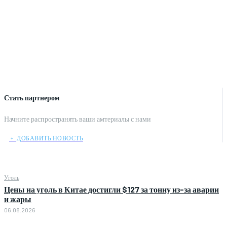
Стать партнером
Начните распространять ваши амтериалы с нами
﹢ ДОБАВИТЬ НОВОСТЬ
Уголь
Цены на уголь в Китае достигли $127 за тонну из-за аварии
и жары
06.08.2026