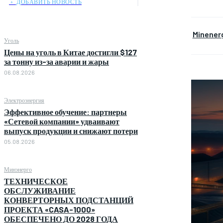
﹢ ДОБАВИТЬ НОВОСТЬ
Minener
Уголь
Цены на уголь в Китае достигли $127
за тонну из-за аварии и жары
06.08.2026
Электроэнергия
Эффективное обучение: партнеры
«Сетевой компании» удваивают
выпуск продукции и снижают потери
05.08.2026
Минэнерго
ТЕХНИЧЕСКОЕ
ОБСЛУЖИВАНИЕ
КОНВЕРТОРНЫХ ПОДСТАНЦИЙ
ПРОЕКТА «CASA-1000»
ОБЕСПЕЧЕНО ДО 2028 ГОДА