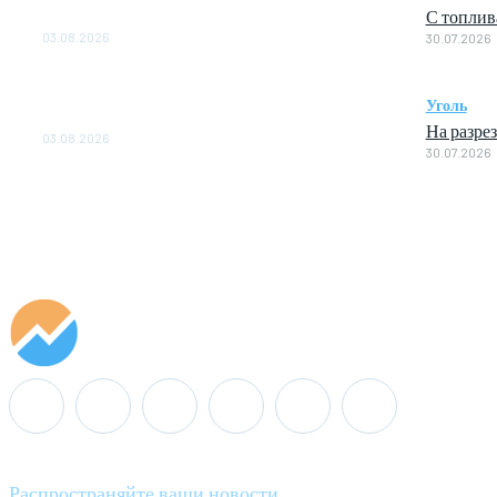
С топлив
ОБЕСПЕЧЕНО ДО 2028 ГОДА
03.08.2026
30.07.2026
«Роснефть» вносит вклад в изучение и
сохранение популяции дикого северного
Уголь
оленя в России
На разре
03.08.2026
30.07.2026
Распространяйте ваши новости