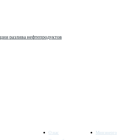
ции разлива нефтепродуктов
О нас
Минэнерго