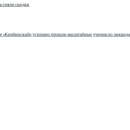
а сняли скидки
зе «Кирбинский» успешно прошли масштабные учения по ликвида