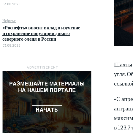
03.08.2026
Нефтегаз
«Роснефть» вносит вклад в изучение
и сохранение популяции дикого
северного оленя в России
03.08.2026
Шахты ф
― ADVERTISEMENT ―
угля. 
ссылкой
«С апре
антраци
максима
в 123,7