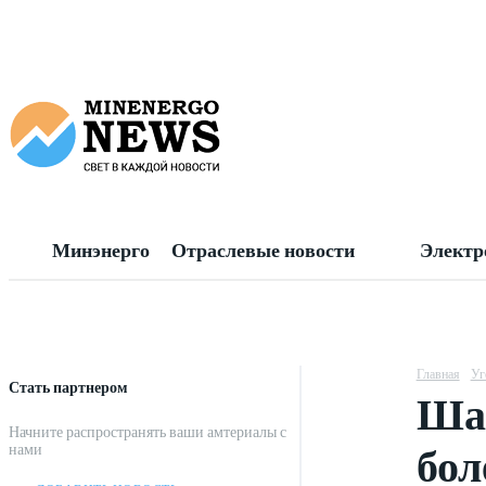
Минэнерго
Отраслевые новости
Электр
Главная
Уг
Стать партнером
Шах
Начните распространять ваши амтериалы с
бол
нами