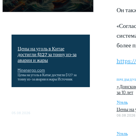
Он такж
«Согла
систем
более п
Цены на уголь в Китае
достигли $127 за тонну из-за
https:/
аварии и жары
Minenergo.com
Цены на уголь в Китае достигли $127 за
тонну из-за аварии и жары Источник
ПРЕДЫДУЩ
«Донские
за 10 лет
Эффективное обучение: партнеры
«Сетевой компании» удваивают выпуск
Уголь
продукции и снижают потери
Цены на у
05.08.2026
06.08.2026
ТЕХНИЧЕСКОЕ ОБСЛУЖИВАНИЕ
КОНВЕРТОРНЫХ ПОДСТАНЦИЙ
Уголь
ПРОЕКТА «CASA-1000»