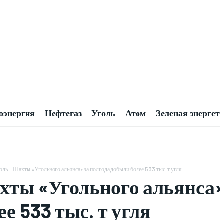
оэнергия
Нефтегаз
Уголь
Атом
Зеленая энерге
оль
Шахты «Угольного альянса» за полгода добыли более 533 тыс. т угля
ты «Угольного альянса»
ее 533 тыс. т угля