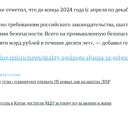
е отметил, что до конца 2024 года (с апреля по декаб
сно требованиям российского законодательства, ш
ами безопасности. Всего на промышленную безопасн
яти млрд рублей в течение десяти лет», — добавил г
/lug-info.ru/news/shahty-ugolnogo-aljansa-za-polgoda
АЯ СТАТЬЯ
 угли» планируют открыть 115 новых лав на шахтах ЛНР
голь в Китае достигли $127 за тонну из-за аварии и жары