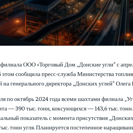
илиала ООО «Торговый Дом „Донские угли“ с апреля
Об этом сообщила пресс-служба Министерства топли
 на генерального директора „Донских углей“ Олега 
ля по октябрь 2024 года всеми шахтами филиала „Уго
та — 390 тыс. тонн, коксующихся — 143,6 тыс. тонн. 
льный показатель с момента присутствия „Донских 
 тыс. тонн угля. Планируется постепенное наращива