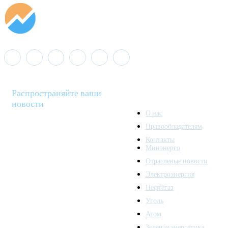
Распространяйте ваши
новости
О нас
Правообладателям
Minenergo News - ваш
Контакты
надежный источник
Минэнерго
последних новостей и
Отраслевые новости
аналитики о развитии
Электроэнергия
топливно-энергетического
комплекса. Мы также
Нефтегаз
предлагаем широкое
Уголь
распространение новостей
Атом
организациям энергетики.
Зеленая энергетика