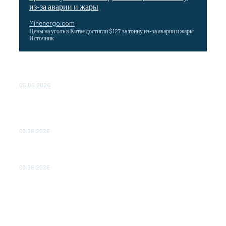
из-за аварии и жары
Minenergo.com
Цены на уголь в Китае достигли $127 за тонну из-за аварии и жары
Источник
Эффективное обучение: партнеры «Сетевой компании»
удваивают выпуск продукции и снижают потери
05.08.2026
ТЕХНИЧЕСКОЕ ОБСЛУЖИВАНИЕ КОНВЕРТОРНЫХ
ПОДСТАНЦИЙ ПРОЕКТА «CASA-1000» ОБЕСПЕЧЕНО
ДО 2028 ГОДА
03.08.2026
«Роснефть» вносит вклад в изучение и сохранение
популяции дикого северного оленя в России
03.08.2026