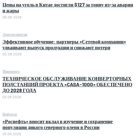
Цены на уголь в Китае достигли $127 за тонну из-за аварии
и жары
06.08.2026
Электроэнергия
Эффективное обучение: партнеры «Сетевой компании»
удваивают выпуск продукции и снижают потери
05.08.2026
Минэнерго
ТЕХНИЧЕСКОЕ ОБСЛУЖИВАНИЕ КОНВЕРТОРНЫХ
ПОДСТАНЦИЙ ПРОЕКТА «CASA-1000» ОБЕСПЕЧЕНО
ДО 2028 ГОДА
03.08.2026
Нефтегаз
«Роснефть» вносит вклад в изучение и сохранение
популяции дикого северного оленя в России
03.08.2026