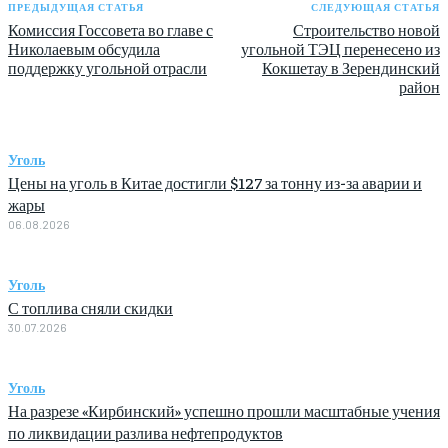
ПРЕДЫДУЩАЯ СТАТЬЯ
СЛЕДУЮЩАЯ СТАТЬЯ
Комиссия Госсовета во главе с
Строительство новой
Николаевым обсудила
угольной ТЭЦ перенесено из
поддержку угольной отрасли
Кокшетау в Зерендинский
район
Уголь
Цены на уголь в Китае достигли $127 за тонну из-за аварии и
жары
06.08.2026
Уголь
С топлива сняли скидки
30.07.2026
Уголь
На разрезе «Кирбинский» успешно прошли масштабные учения
по ликвидации разлива нефтепродуктов