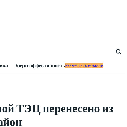
тика
Энергоэффективность
Разместить новость
ной ТЭЦ перенесено из
айон