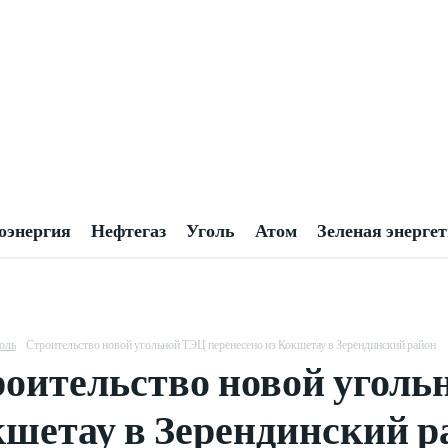
оэнергия
Нефтегаз
Уголь
Атом
Зеленая энерге
оль
Строительство новой угольной ТЭЦ перенесено из Кокшетау в Зерендинский район
оительство новой уголь
шетау в Зерендинский р