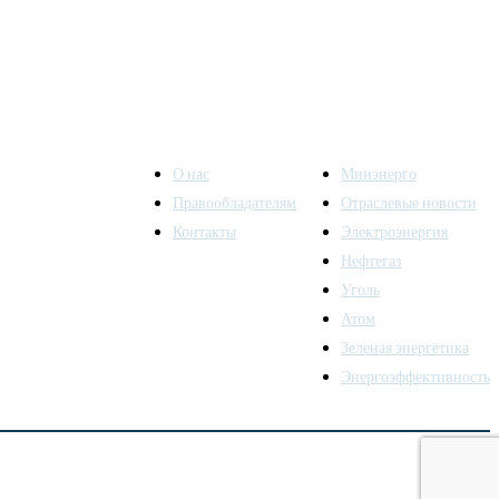
О нас
Минэнерго
Правообладателям
Отраслевые новости
Контакты
Электроэнергия
ы также
Нефтегаз
Уголь
Атом
Зеленая энергетика
Энергоэффективность