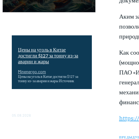
Аким з
позвол
природн
Цены на уголь в Китае
Как соо
достигли $127 за тонну из-за
(мощно
аварии и жары
ПАО «И
Minenergo.com
Цены на уголь в Китае достигли $127 за
генера
тонну из-за аварии и жары Источник
механи
Эффективное обучение: партнеры
финанс
«Сетевой компании» удваивают выпуск
продукции и снижают потери
05.08.2026
https:/
ТЕХНИЧЕСКОЕ ОБСЛУЖИВАНИЕ
КОНВЕРТОРНЫХ ПОДСТАНЦИЙ
ПРЕДЫДУЩ
ПРОЕКТА «CASA-1000»