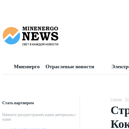
Минэнерго
Отраслевые новости
Электр
Главная
Уг
Стать партнером
Стр
Начните распространять ваши амтериалы с
Кок
нами