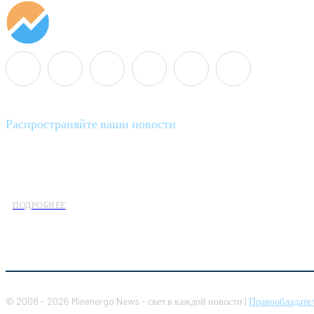
Распространяйте ваши новости
Minenergo News - ваш надежный источник последних новостей 
предлагаем широкое распространение новостей организациям э
ПОДРОБНЕЕ
© 2008 - 2026 Minenergo News - свет в каждой новости |
Правообладате