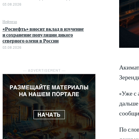
03.08.2026
Нефтегаз
«Роснефть» вносит вклад в изучение
и сохранение популяции дикого
северного оленя в России
03.08.2026
Акимат
― ADVERTISEMENT ―
Зеренд
«Уже с
дальше 
сообщи
По сло
докумен