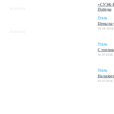
«СУЭК-Ку
ОБЕСПЕЧЕНО ДО 2028 ГОДА
Победы
03.08.2026
Уголь
«Роснефть» вносит вклад в изучение и
сохранение популяции дикого северного
Цены на у
оленя в России
06.08.2026
03.08.2026
Уголь
С топлив
30.07.2026
Уголь
На разре
30.07.2026