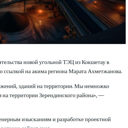
тельства новой угольной ТЭЦ из Кокшетау в
о ссылкой на акима региона Марата Ахметжанова.
ужений, зданий на территории. Мы немножко
я на территории Зерендинского района», —
женерным изысканиям и разработке проектной
регионе сойдет снег.