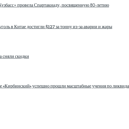
збасс» провела Спартакиаду, посвященную 80-летию
голь в Китае достигли $127 за тонну из-за аварии и жары
а сняли скидки
зе «Кирбинский» успешно прошли масштабные учения по ликвида