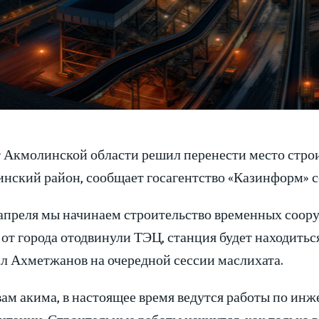
 Акмолинской области решил перенести место строи
инский район, сообщает госагентство «Казинформ» с
 апреля мы начинаем строительство временных соор
от города отодвинули ТЭЦ, станция будет находитьс
л Ахметжанов на очередной сессии маслихата.
вам акима, в настоящее время ведутся работы по ин
тации. Строительные работы начнутся, как только в 