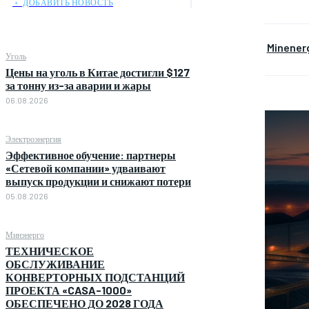
﹢ ДОБАВИТЬ НОВОСТЬ
Minener
Уголь
Цены на уголь в Китае достигли $127
за тонну из-за аварии и жары
06.08.2026
Электроэнергия
Эффективное обучение: партнеры
«Сетевой компании» удваивают
выпуск продукции и снижают потери
05.08.2026
Минэнерго
ТЕХНИЧЕСКОЕ
ОБСЛУЖИВАНИЕ
КОНВЕРТОРНЫХ ПОДСТАНЦИЙ
ПРОЕКТА «CASA-1000»
ОБЕСПЕЧЕНО ДО 2028 ГОДА