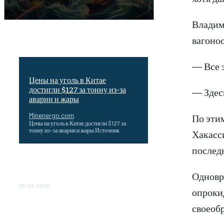
Владим
вагоноо
— Все э
Цены на уголь в Китае
достигли $127 за тонну из-за
— Здесь
аварии и жары
Minenergo.com
По этим
Цены на уголь в Китае достигли $127 за
тонну из-за аварии и жары Источник
Хакасси
последн
Эффективное обучение: партнеры
«Сетевой компании» удваивают выпуск
Одновре
продукции и снижают потери
05.08.2026
опрокид
ТЕХНИЧЕСКОЕ ОБСЛУЖИВАНИЕ
своеобр
КОНВЕРТОРНЫХ ПОДСТАНЦИЙ
ПРОЕКТА «CASA-1000»