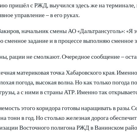
ю пришёл с РЖД, выучился здесь же на терминале, не
вное управление – в его руках.
Закиров, начальник смены АО «Дальтрансуголь»: «Я
ю сменное задание и в процессе выполняю сменное з
ы, рации не смолкают. Очередное сообщение – остан
ечная материковая точка Хабаровского края. Именно 
лохая погода, высокая волна. Но как только погода п
грузы, а с ними в страны АТР. Именно так открывает
емость этого коридора готовы наращивать в разы. С
а тонн в год. Но столько железная дорога обеспечи
изации Восточного полигона РЖД в Ванинском район