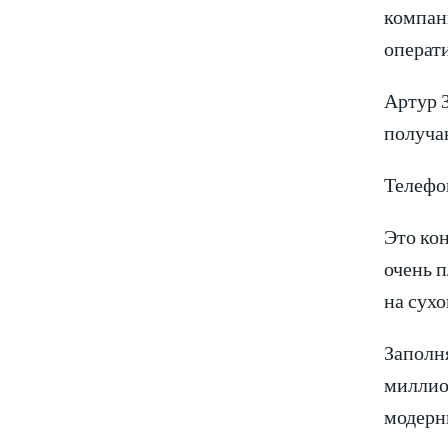
компани
операти
Артур 
получа
Телефон
Это кон
очень п
на сухо
Заполня
миллион
модерн