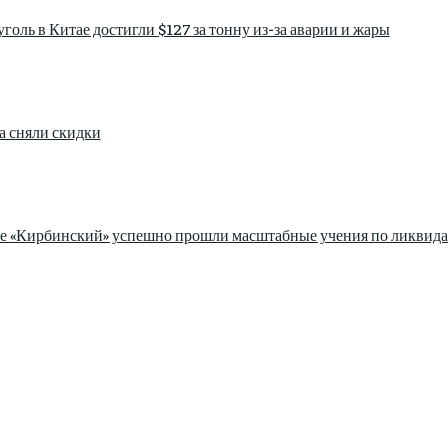
голь в Китае достигли $127 за тонну из-за аварии и жары
а сняли скидки
зе «Кирбинский» успешно прошли масштабные учения по ликвида