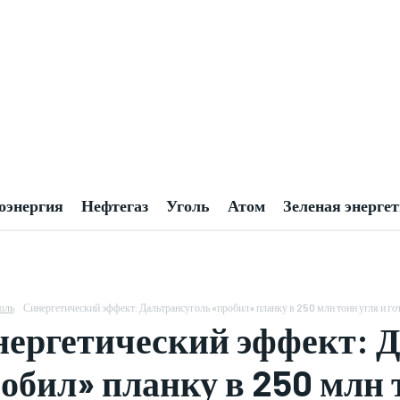
оэнергия
Нефтегаз
Уголь
Атом
Зеленая энерге
оль
Синергетический эффект: Дальтрансуголь «пробил» планку в 250 млн тонн угля и гот
ергетический эффект: Д
обил» планку в 250 млн т