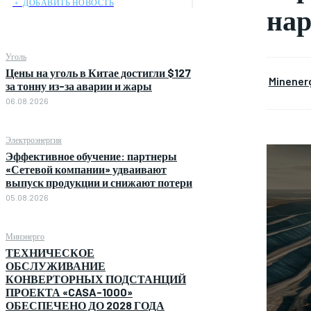
﹢ ДОБАВИТЬ НОВОСТЬ
на
Уголь
Цены на уголь в Китае достигли $127
Minener
за тонну из-за аварии и жары
06.08.2026
Электроэнергия
Эффективное обучение: партнеры
«Сетевой компании» удваивают
выпуск продукции и снижают потери
05.08.2026
Минэнерго
ТЕХНИЧЕСКОЕ
ОБСЛУЖИВАНИЕ
КОНВЕРТОРНЫХ ПОДСТАНЦИЙ
ПРОЕКТА «CASA-1000»
ОБЕСПЕЧЕНО ДО 2028 ГОДА