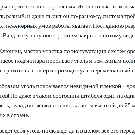
ры первого этапа – орошения. Их несколько и включа
ль разный, и даже пылит он по-разному, система тр
х инженерных умов работы хватает. Последнюю разра
. Вход в эту зону посторонним закрыт, а потому виде
Клюшин, мастер участка по эксплуатации систем ор
насос подача пара пробивает уголь и тем самым пол
 с грохота на стакер и приходит уже перемешанный с
образом уголь покрывается невидимой плёнкой – до
ов! Но даже в таком состоянии штабеля один на один
сть, склад опоясывают спецэкраном высотой до 25 
х в стране.
 ведёт себя уголь на складе, да и в целом все его пер