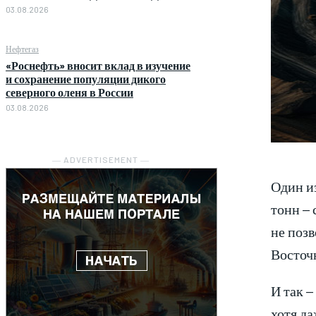
03.08.2026
Нефтегаз
«Роснефть» вносит вклад в изучение
и сохранение популяции дикого
северного оленя в России
03.08.2026
― ADVERTISEMENT ―
Один и
тонн – 
не поз
Восточ
И так –
хотя да