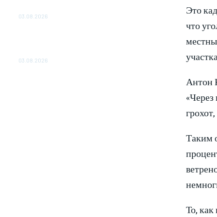
Это кад
ОБЕСПЕЧЕНО ДО 2028 ГОДА
03.08.2026
что уго
«Роснефть» вносит вклад в изучение и
местны
сохранение популяции дикого северного
оленя в России
участка
03.08.2026
Антон 
«Через 
грохот,
Таким 
процент
ветрено
немноги
То, как