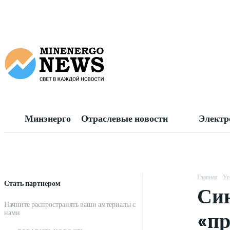
Минэнерго
Отраслевые новости
Электр
Главная
Уг
Стать партнером
Син
Начните распространять ваши амтериалы с
«пр
нами