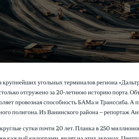
з крупнейших угольных терминалов региона «Дальтр
столько отгружено за 20-летнюю историю порта. Объ
воляет провозная способность БАМа и Транссиба. А 
ного полигона. Из Ванинского района – репортаж Ан
 круглые сутки почти 20 лет. Планка в 250 миллионо
же каждый килограмм, видят на этих экранах. Центр