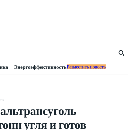
тика
Энергоэффективность
Разместить новость
ов...
альтрансуголь
онн угля и готов