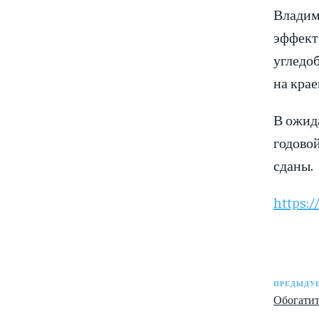
Владим
эффект.
угледоб
на крае
В ожида
годовой
сданы.
https:/
ПРЕДЫДУЩ
Обогатит