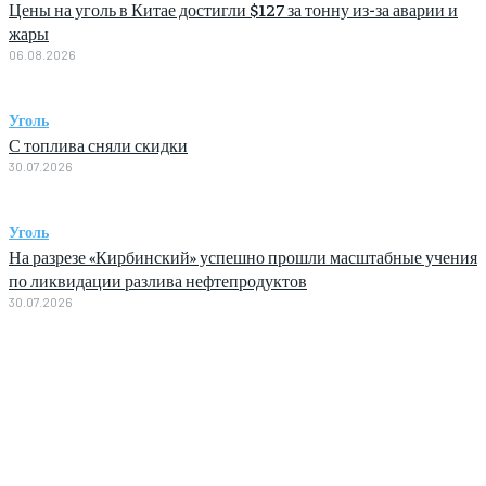
Цены на уголь в Китае достигли $127 за тонну из-за аварии и
жары
06.08.2026
Уголь
С топлива сняли скидки
30.07.2026
Уголь
На разрезе «Кирбинский» успешно прошли масштабные учения
по ликвидации разлива нефтепродуктов
30.07.2026