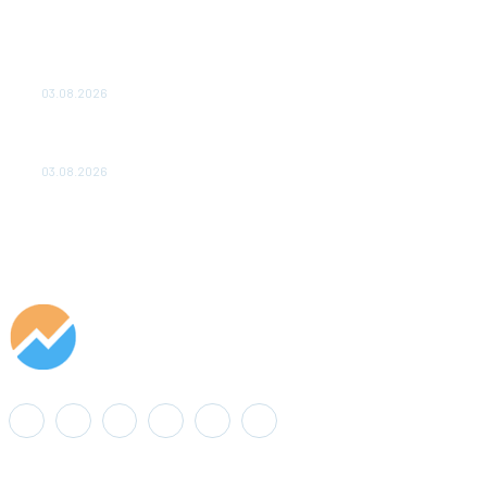
ТЕХНИЧЕСКОЕ ОБСЛУЖИВАНИЕ КОНВЕРТОРНЫХ
ПОДСТАНЦИЙ ПРОЕКТА «CASA-1000» ОБЕСПЕЧЕНО
ДО 2028 ГОДА
03.08.2026
«Роснефть» вносит вклад в изучение и сохранение
популяции дикого северного оленя в России
03.08.2026