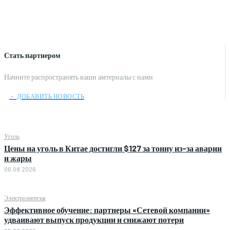
Стать партнером
Начните распространять ваши амтериалы с нами
﹢ ДОБАВИТЬ НОВОСТЬ
Уголь
Цены на уголь в Китае достигли $127 за тонну из-за аварии
и жары
06.08.2026
Электроэнергия
Эффективное обучение: партнеры «Сетевой компании»
удваивают выпуск продукции и снижают потери