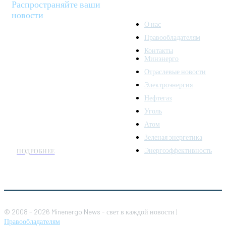
Распространяйте ваши
новости
О нас
Правообладателям
Minenergo News - ваш
Контакты
надежный источник
Минэнерго
последних новостей и
Отраслевые новости
аналитики о развитии
Электроэнергия
топливно-энергетического
комплекса. Мы также
Нефтегаз
предлагаем широкое
Уголь
распространение новостей
Атом
организациям энергетики.
Зеленая энергетика
Энергоэффективность
ПОДРОБНЕЕ
© 2008 - 2026 Minenergo News - свет в каждой новости |
Правообладателям