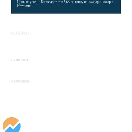
Цены на уголь в Китае достигли $127 за тонну из-за аварии и жары
Источник
Эффективное обучение: партнеры «Сетевой компании»
удваивают выпуск продукции и снижают потери
05.08.2026
ТЕХНИЧЕСКОЕ ОБСЛУЖИВАНИЕ КОНВЕРТОРНЫХ
ПОДСТАНЦИЙ ПРОЕКТА «CASA-1000» ОБЕСПЕЧЕНО
ДО 2028 ГОДА
03.08.2026
«Роснефть» вносит вклад в изучение и сохранение
популяции дикого северного оленя в России
03.08.2026