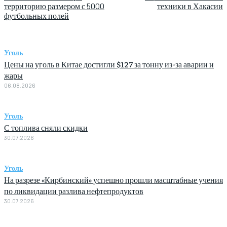
территорию размером с 5000
техники в Хакасии
футбольных полей
Уголь
Цены на уголь в Китае достигли $127 за тонну из-за аварии и
жары
06.08.2026
Уголь
С топлива сняли скидки
30.07.2026
Уголь
На разрезе «Кирбинский» успешно прошли масштабные учения
по ликвидации разлива нефтепродуктов
30.07.2026