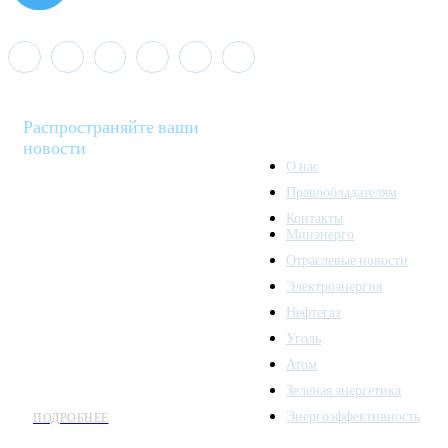
Распространяйте ваши
новости
О нас
Правообладателям
Minenergo News - ваш
Контакты
надежный источник
Минэнерго
последних новостей и
Отраслевые новости
аналитики о развитии
Электроэнергия
топливно-энергетического
комплекса. Мы также
Нефтегаз
предлагаем широкое
Уголь
распространение новостей
Атом
организациям энергетики.
Зеленая энергетика
Энергоэффективность
ПОДРОБНЕЕ