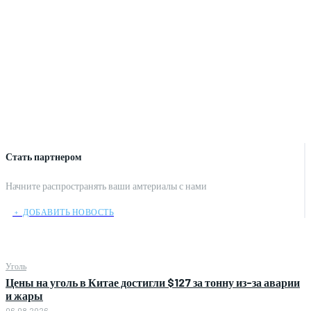
Стать партнером
Начните распространять ваши амтериалы с нами
﹢ ДОБАВИТЬ НОВОСТЬ
Уголь
Цены на уголь в Китае достигли $127 за тонну из-за аварии
и жары
06.08.2026