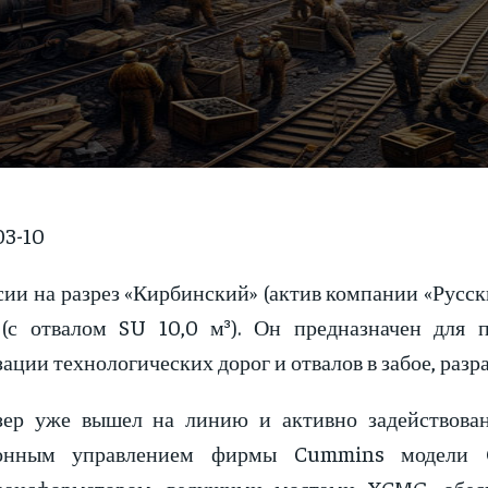
3-10
сии на разрез «Кирбинский» (актив компании «Русс
(с отвалом SU 10,0 м³). Он предназначен для п
ации технологических дорог и отвалов в забое, разр
зер уже вышел на линию и активно задействован
ронным управлением фирмы Cummins модели O
рансформатором, ведущими мостами XCMG, обе