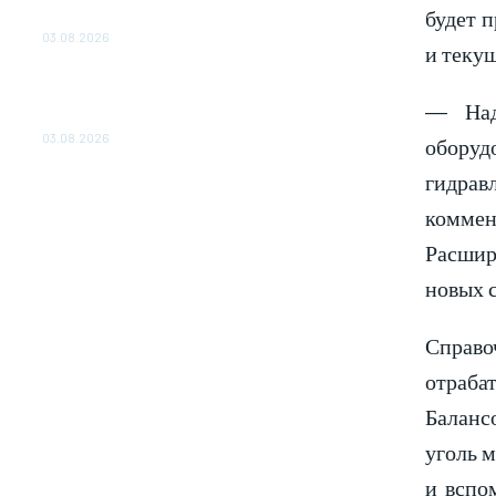
будет п
ОБЕСПЕЧЕНО ДО 2028 ГОДА
03.08.2026
и теку
«Роснефть» вносит вклад в изучение и
сохранение популяции дикого северного
— Наде
оленя в России
03.08.2026
оборуд
гидрав
коммен
Расшире
новых 
Справо
отраба
Баланс
уголь 
и вспо