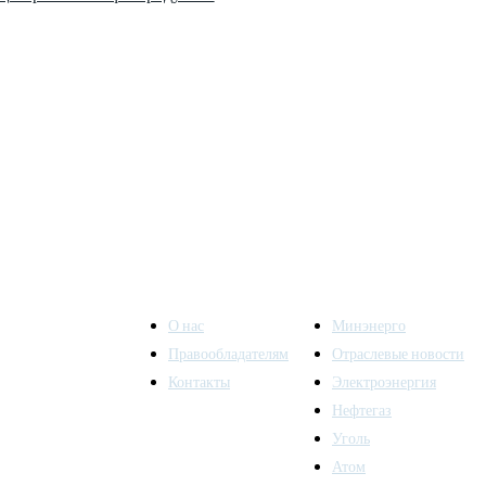
О нас
Минэнерго
Правообладателям
Отраслевые новости
Контакты
Электроэнергия
ы также
Нефтегаз
Уголь
Атом