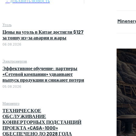
﹢ ДОБАВИТЬ НОВОСТЬ
Minener
Уголь
Цены на уголь в Китае достигли $127
за тонну из-за аварии и жары
06.08.2026
Электроэнергия
Эффективное обучение: партнеры
«Сетевой компании» удваивают
выпуск продукции и снижают потери
05.08.2026
Минэнерго
ТЕХНИЧЕСКОЕ
ОБСЛУЖИВАНИЕ
КОНВЕРТОРНЫХ ПОДСТАНЦИЙ
ПРОЕКТА «CASA-1000»
ОБЕСПЕЧЕНО ДО 2028 ГОДА