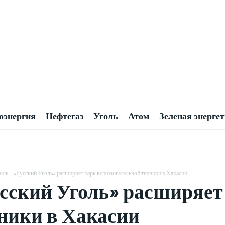
оэнергия
Нефтегаз
Уголь
Атом
Зеленая энерге
оль
«Русский Уголь» расширяет парк вспомогательной техники в Хакасии
сский Уголь» расширяет
ники в Хакасии