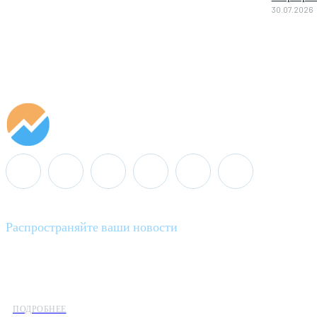
30.07.2026
Распространяйте ваши новости
Minenergo News - ваш надежный источник последних новостей 
предлагаем широкое распространение новостей организациям э
ПОДРОБНЕЕ