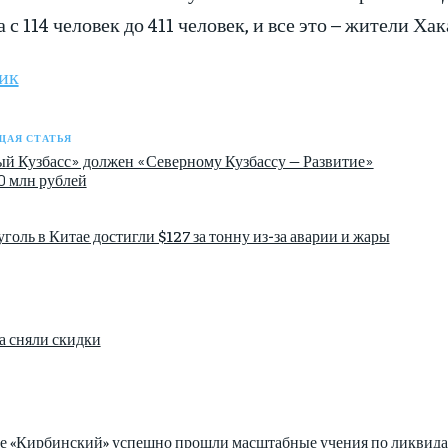
 с 114 человек до 411 человек, и все это – жители Хак
ик
АЯ СТАТЬЯ
й Кузбасс» должен «Северному Кузбассу — Развитие»
0 млн рублей
голь в Китае достигли $127 за тонну из-за аварии и жары
а сняли скидки
зе «Кирбинский» успешно прошли масштабные учения по ликвида