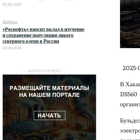
03.08.2026
Нефтегаз
«Роснефть» вносит вклад в изучение
и сохранение популяции дикого
северного оленя в России
03.08.2026
2025-0
― ADVERTISEMENT ―
В Хака
DS560 
организ
Бульдо
элект
гидрот