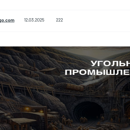
222
go.com
12.03.2025