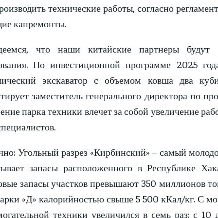
роизводить технические работы, согласно регламен
щие капремонты.
емся, что наши китайские партнеры будут п
ования. По инвестиционной программе 2025 год
лический экскаватор с объемом ковша два куби
тирует заместитель генерального директора по про
ние парка техники влечет за собой увеличение рабоч
специалистов.
чно: Угольный разрез «Кирбинский» – самый молодо
тывает запасы расположенного в Республике Хак
овые запасы участков превышают 350 миллионов то
марки «Д» калорийностью свыше 5 500 кКал/кг. С мо
могательной техники увеличился в семь раз: с 10 