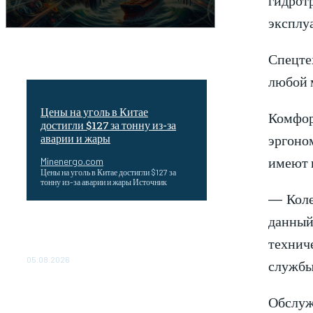
эксплу
Спецтех
любой м
Цены на уголь в Китае
Комфор
достигли $127 за тонну из-за
эргоно
аварии и жары
имеют 
Minenergo.com
Цены на уголь в Китае достигли $127 за
тонну из-за аварии и жары Источник
— Коле
данный
Эффективное обучение: партнеры
«Сетевой компании» удваивают выпуск
технич
продукции и снижают потери
05.08.2026
службы
ТЕХНИЧЕСКОЕ ОБСЛУЖИВАНИЕ
КОНВЕРТОРНЫХ ПОДСТАНЦИЙ
Обслуж
ПРОЕКТА «CASA-1000»