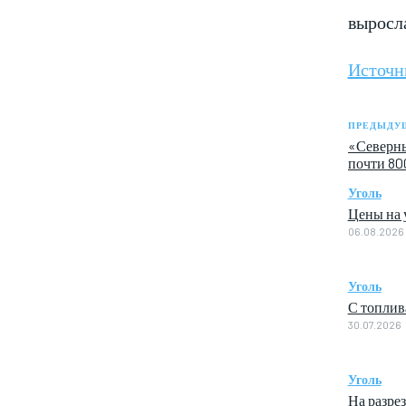
выросла
Источн
ПРЕДЫДУЩ
«Северны
почти 80
Уголь
Цены на у
06.08.2026
Уголь
С топлив
30.07.2026
Уголь
На разре