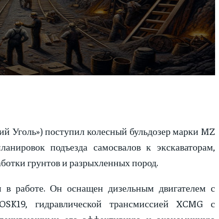
кий Уголь») поступил колесный бульдозер марки MZ
ланировок подъезда самосвалов к экскаваторам,
аботки грунтов и разрыхленных пород.
 в работе. Он оснащен дизельным двигателем с
SK19, гидравлической трансмиссией XCMG с
спечивающими его эффективную и экономичную