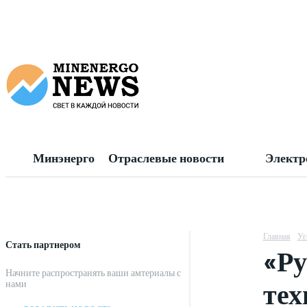
Минэнерго
Отраслевые новости
Электр
Главная
Уг
Стать партнером
«Ру
Начните распространять ваши амтериалы с
тех
нами